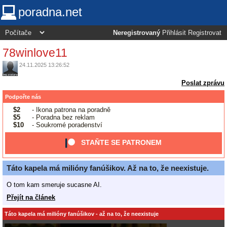
poradna.net
Neregistrovaný
Přihlásit
Registrovat
78winlove11
24.11.2025 13:26:52
Poslat zprávu
Podpořte nás
$2
- Ikona patrona na poradně
$5
- Poradna bez reklam
$10
- Soukromé poradenství
STAŇTE SE PATRONEM
Táto kapela má milióny fanúšikov. Až na to, že neexistuje.
O tom kam smeruje sucasne AI.
Přejít na článek
Táto kapela má milióny fanúšikov - až na to, že neexistuje