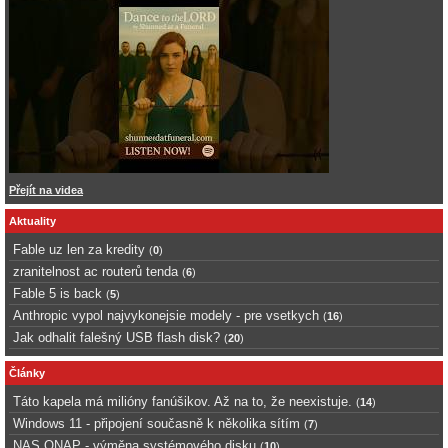
Přejít na videa
Aktuality
Fable uz len za kredity
(
0
)
zranitelnost ac routerů tenda
(
6
)
Fable 5 is back
(
5
)
Anthropic vypol najvykonejsie modely - pre vsetkych
(
16
)
Jak odhalit falešný USB flash disk?
(
20
)
Články
Táto kapela má milióny fanúšikov. Až na to, že neexistuje.
(
14
)
Windows 11 - připojení současně k několika sítím
(
7
)
NAS QNAP - výměna systémového disku
(
10
)