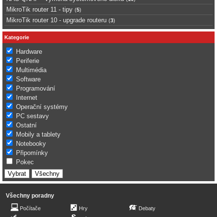
MikroTik router 11 - tipy
(
5
)
MikroTik router 10 - upgrade routeru
(
3
)
Kategorie
Hardware
Periferie
Multimédia
Software
Programování
Internet
Operační systémy
PC sestavy
Ostatní
Mobily a tablety
Notebooky
Připomínky
Pokec
Všechny poradny
Počítače
Hry
Debaty