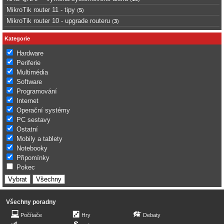
MikroTik router 11 - tipy
(
5
)
MikroTik router 10 - upgrade routeru
(
3
)
Kategorie
Hardware
Periferie
Multimédia
Software
Programování
Internet
Operační systémy
PC sestavy
Ostatní
Mobily a tablety
Notebooky
Připomínky
Pokec
Všechny poradny
Počítače
Hry
Debaty