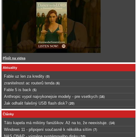
Přejít na videa
Aktuality
Fable uz len za kredity
(
0
)
zranitelnost ac routerů tenda
(
6
)
Fable 5 is back
(
5
)
Anthropic vypol najvykonejsie modely - pre vsetkych
(
16
)
Jak odhalit falešný USB flash disk?
(
20
)
Články
Táto kapela má milióny fanúšikov. Až na to, že neexistuje.
(
14
)
Windows 11 - připojení současně k několika sítím
(
7
)
NAS QNAP - výměna systémového disku
(
10
)