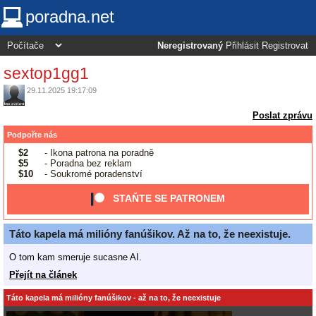
poradna.net
Neregistrovaný
Přihlásit
Registrovat
sextop1gg1
29.11.2025 19:17:09
Poslat zprávu
Podpořte nás
$2
- Ikona patrona na poradně
$5
- Poradna bez reklam
$10
- Soukromé poradenství
STAŇTE SE PATRONEM
Táto kapela má milióny fanúšikov. Až na to, že neexistuje.
O tom kam smeruje sucasne AI.
Přejít na článek
Táto kapela má milióny fanúšikov - až na to, že neexistuje