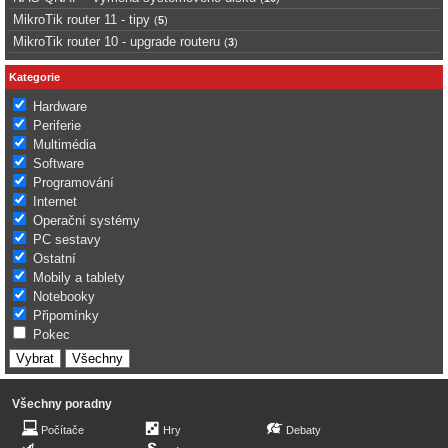
MikroTik router 11 - tipy
(
5
)
MikroTik router 10 - upgrade routeru
(
3
)
Kategorie
Hardware
Periferie
Multimédia
Software
Programování
Internet
Operační systémy
PC sestavy
Ostatní
Mobily a tablety
Notebooky
Připomínky
Pokec
Všechny poradny
Počítače
Hry
Debaty