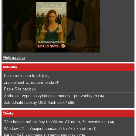
Přejít na videa
Aktuality
Fable uz len za kredity
(
0
)
zranitelnost ac routerů tenda
(
6
)
Fable 5 is back
(
5
)
Anthropic vypol najvykonejsie modely - pre vsetkych
(
16
)
Jak odhalit falešný USB flash disk?
(
20
)
Články
Táto kapela má milióny fanúšikov. Až na to, že neexistuje.
(
14
)
Windows 11 - připojení současně k několika sítím
(
7
)
NAS QNAP - výměna systémového disku
(
10
)