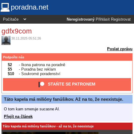
poradna.net
Neregistrovaný
Přihlásit
Registrovat
gdfx9com
30.11.2025 05:51:26
Poslat zprávu
Podpořte nás
$2
- Ikona patrona na poradně
$5
- Poradna bez reklam
$10
- Soukromé poradenství
STAŇTE SE PATRONEM
Táto kapela má milióny fanúšikov. Až na to, že neexistuje.
O tom kam smeruje sucasne AI.
Přejít na článek
Táto kapela má milióny fanúšikov - až na to, že neexistuje