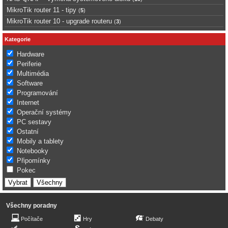
MikroTik router 11 - tipy
(
5
)
MikroTik router 10 - upgrade routeru
(
3
)
Kategorie
Hardware
Periferie
Multimédia
Software
Programování
Internet
Operační systémy
PC sestavy
Ostatní
Mobily a tablety
Notebooky
Připomínky
Pokec
Všechny poradny
Počítače
Hry
Debaty