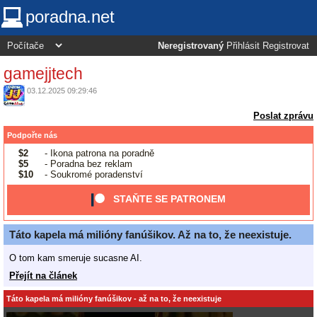
poradna.net
Neregistrovaný
Přihlásit
Registrovat
gamejjtech
03.12.2025 09:29:46
Poslat zprávu
Podpořte nás
$2
- Ikona patrona na poradně
$5
- Poradna bez reklam
$10
- Soukromé poradenství
STAŇTE SE PATRONEM
Táto kapela má milióny fanúšikov. Až na to, že neexistuje.
O tom kam smeruje sucasne AI.
Přejít na článek
Táto kapela má milióny fanúšikov - až na to, že neexistuje