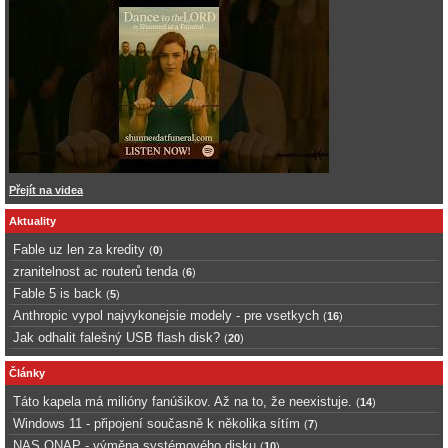
Přejít na videa
Aktuality
Fable uz len za kredity
(
0
)
zranitelnost ac routerů tenda
(
6
)
Fable 5 is back
(
5
)
Anthropic vypol najvykonejsie modely - pre vsetkych
(
16
)
Jak odhalit falešný USB flash disk?
(
20
)
Články
Táto kapela má milióny fanúšikov. Až na to, že neexistuje.
(
14
)
Windows 11 - připojení současně k několika sítím
(
7
)
NAS QNAP - výměna systémového disku
(
10
)