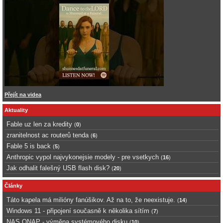
Přejít na videa
Aktuality
Fable uz len za kredity
(
0
)
zranitelnost ac routerů tenda
(
6
)
Fable 5 is back
(
5
)
Anthropic vypol najvykonejsie modely - pre vsetkych
(
16
)
Jak odhalit falešný USB flash disk?
(
20
)
Články
Táto kapela má milióny fanúšikov. Až na to, že neexistuje.
(
14
)
Windows 11 - připojení současně k několika sítím
(
7
)
NAS QNAP - výměna systémového disku
(
10
)