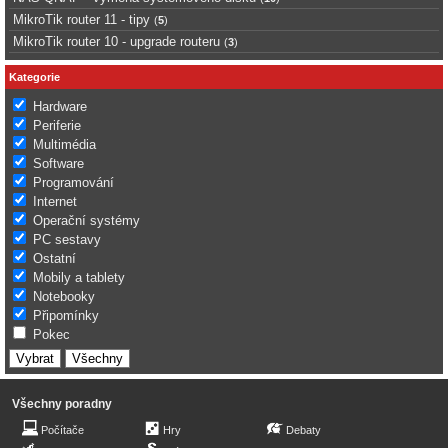
MikroTik router 11 - tipy
(
5
)
MikroTik router 10 - upgrade routeru
(
3
)
Kategorie
Hardware
Periferie
Multimédia
Software
Programování
Internet
Operační systémy
PC sestavy
Ostatní
Mobily a tablety
Notebooky
Připomínky
Pokec
Všechny poradny
Počítače
Hry
Debaty