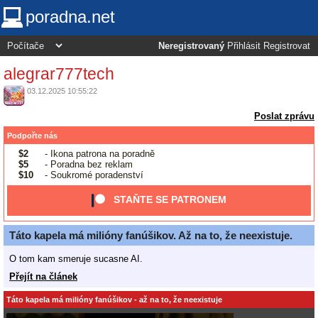
poradna.net
Neregistrovaný
Přihlásit
Registrovat
alegrar777tech
03.12.2025 10:55:22
Poslat zprávu
Podpořte nás
$2
- Ikona patrona na poradně
$5
- Poradna bez reklam
$10
- Soukromé poradenství
STAŇTE SE PATRONEM
Táto kapela má milióny fanúšikov. Až na to, že neexistuje.
O tom kam smeruje sucasne AI.
Přejít na článek
Táto kapela má milióny fanúšikov - až na to, že neexistuje