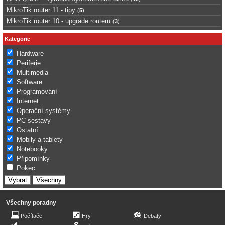
MikroTik router 11 - tipy
(
5
)
MikroTik router 10 - upgrade routeru
(
3
)
Kategorie
Hardware
Periferie
Multimédia
Software
Programování
Internet
Operační systémy
PC sestavy
Ostatní
Mobily a tablety
Notebooky
Připomínky
Pokec
Všechny poradny
Počítače
Hry
Debaty