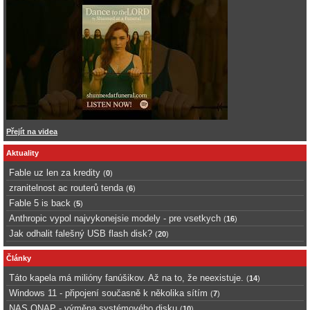
Přejít na videa
Aktuality
Fable uz len za kredity
(
0
)
zranitelnost ac routerů tenda
(
6
)
Fable 5 is back
(
5
)
Anthropic vypol najvykonejsie modely - pre vsetkych
(
16
)
Jak odhalit falešný USB flash disk?
(
20
)
Články
Táto kapela má milióny fanúšikov. Až na to, že neexistuje.
(
14
)
Windows 11 - připojení současně k několika sítím
(
7
)
NAS QNAP - výměna systémového disku
(
10
)