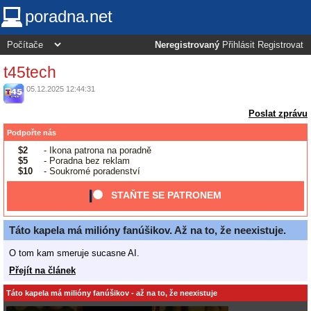
poradna.net
Neregistrovaný
Přihlásit
Registrovat
t45tech
05.12.2025 12:44:31
Poslat zprávu
Podpořte nás
$2
- Ikona patrona na poradně
$5
- Poradna bez reklam
$10
- Soukromé poradenství
STAŇTE SE PATRONEM
Táto kapela má milióny fanúšikov. Až na to, že neexistuje.
O tom kam smeruje sucasne AI.
Přejít na článek
Táto kapela má milióny fanúšikov - až na to, že neexistuje