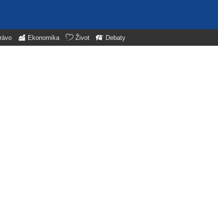
rávo
Ekonomika
Život
Debaty