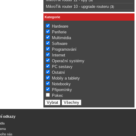
MikroTik router 10 - upgrade routeru
(
3
)
Kategorie
Hardware
Periferie
Multimédia
Software
Programování
Internet
Operační systémy
PC sestavy
Ostatní
Mobily a tablety
Notebooky
Připomínky
Pokec
ní odkazy
idla
lama
ořte nás