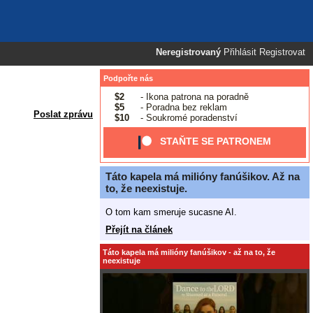
Neregistrovaný
Přihlásit
Registrovat
Podpořte nás
$2
- Ikona patrona na poradně
$5
- Poradna bez reklam
Poslat zprávu
$10
- Soukromé poradenství
STAŇTE SE PATRONEM
Táto kapela má milióny fanúšikov. Až na
to, že neexistuje.
O tom kam smeruje sucasne AI.
Přejít na článek
Táto kapela má milióny fanúšikov - až na to, že
neexistuje