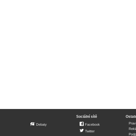
Sociální sítě
Ostat
Prav
Debaty
Facebook
Rek
Twitter
Podp