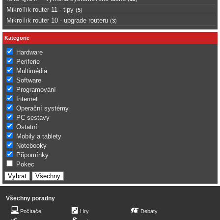
MikroTik router 11 - tipy
(
5
)
MikroTik router 10 - upgrade routeru
(
3
)
Kategorie
Hardware
Periferie
Multimédia
Software
Programování
Internet
Operační systémy
PC sestavy
Ostatní
Mobily a tablety
Notebooky
Připomínky
Pokec
Všechny poradny
Počítače
Hry
Debaty