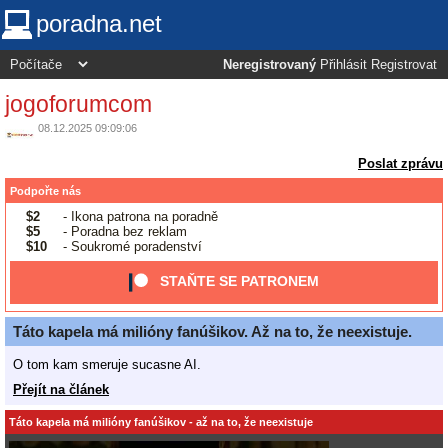
poradna.net
Neregistrovaný
Přihlásit
Registrovat
jogoforumcom
08.12.2025 09:09:06
Poslat zprávu
Podpořte nás
$2
- Ikona patrona na poradně
$5
- Poradna bez reklam
$10
- Soukromé poradenství
STAŇTE SE PATRONEM
Táto kapela má milióny fanúšikov. Až na to, že neexistuje.
O tom kam smeruje sucasne AI.
Přejít na článek
Táto kapela má milióny fanúšikov - až na to, že neexistuje