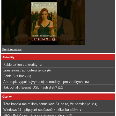
Přejít na videa
Aktuality
Fable uz len za kredity
(
0
)
zranitelnost ac routerů tenda
(
6
)
Fable 5 is back
(
5
)
Anthropic vypol najvykonejsie modely - pre vsetkych
(
16
)
Jak odhalit falešný USB flash disk?
(
20
)
Články
Táto kapela má milióny fanúšikov. Až na to, že neexistuje.
(
14
)
Windows 11 - připojení současně k několika sítím
(
7
)
NAS QNAP - výměna systémového disku
(
10
)