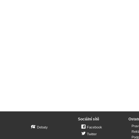
Sociální sítě
Ostat
Prav
Debaty
Facebook
Rek
Twitter
Podp