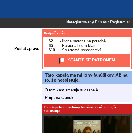
Neregistrovaný
Přihlásit
Registrovat
Podpořte nás
$2
- Ikona patrona na poradně
$5
- Poradna bez reklam
Poslat zprávu
$10
- Soukromé poradenství
STAŇTE SE PATRONEM
Táto kapela má milióny fanúšikov. Až na
to, že neexistuje.
O tom kam smeruje sucasne AI.
Přejít na článek
Táto kapela má milióny fanúšikov - až na to, že
neexistuje