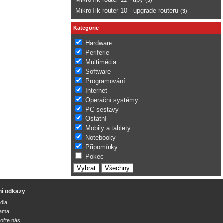
MikroTik router 10 - upgrade routeru
(
3
)
Kategorie
Hardware
Periferie
Multimédia
Software
Programování
Internet
Operační systémy
PC sestavy
Ostatní
Mobily a tablety
Notebooky
Připomínky
Pokec
ní odkazy
idla
lama
ořte nás