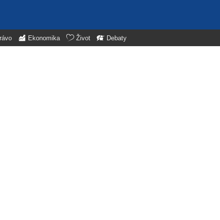
rávo
Ekonomika
Život
Debaty