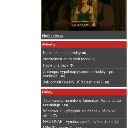
Přejít na videa
Aktuality
Fable uz len za kredity
(
0
)
zranitelnost ac routerů tenda
(
6
)
Fable 5 is back
(
5
)
Anthropic vypol najvykonejsie modely - pre
vsetkych
(
16
)
Jak odhalit falešný USB flash disk?
(
20
)
Články
Táto kapela má milióny fanúšikov. Až na to, že
neexistuje.
(
14
)
Windows 11 - připojení současně k několika
sítím
(
7
)
NAS QNAP - výměna systémového disku
(
10
)
MikroTik router 11 - tipy
(
5
)