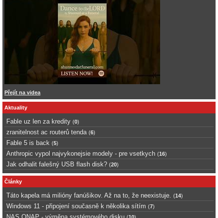
Přejít na videa
Aktuality
Fable uz len za kredity
(
0
)
zranitelnost ac routerů tenda
(
6
)
Fable 5 is back
(
5
)
Anthropic vypol najvykonejsie modely - pre vsetkych
(
16
)
Jak odhalit falešný USB flash disk?
(
20
)
Články
Táto kapela má milióny fanúšikov. Až na to, že neexistuje.
(
14
)
Windows 11 - připojení současně k několika sítím
(
7
)
NAS QNAP - výměna systémového disku
(
10
)