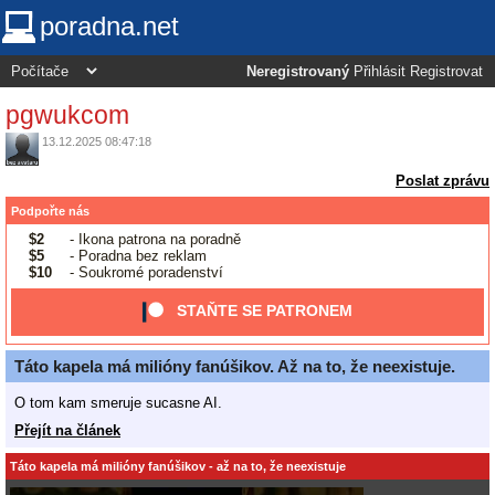
poradna.net
Neregistrovaný
Přihlásit
Registrovat
pgwukcom
13.12.2025 08:47:18
Poslat zprávu
Podpořte nás
$2
- Ikona patrona na poradně
$5
- Poradna bez reklam
$10
- Soukromé poradenství
STAŇTE SE PATRONEM
Táto kapela má milióny fanúšikov. Až na to, že neexistuje.
O tom kam smeruje sucasne AI.
Přejít na článek
Táto kapela má milióny fanúšikov - až na to, že neexistuje