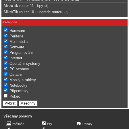
MikroTik router 11 - tipy
(
5
)
MikroTik router 10 - upgrade routeru
(
3
)
Kategorie
Hardware
Periferie
Multimédia
Software
Programování
Internet
Operační systémy
PC sestavy
Ostatní
Mobily a tablety
Notebooky
Připomínky
Pokec
Všechny poradny
Počítače
Hry
Debaty