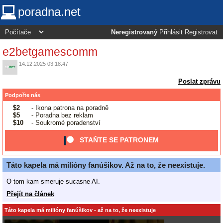
poradna.net
Neregistrovaný
Přihlásit
Registrovat
e2betgamescomm
14.12.2025 03:18:47
Poslat zprávu
Podpořte nás
$2
- Ikona patrona na poradně
$5
- Poradna bez reklam
$10
- Soukromé poradenství
STAŇTE SE PATRONEM
Táto kapela má milióny fanúšikov. Až na to, že neexistuje.
O tom kam smeruje sucasne AI.
Přejít na článek
Táto kapela má milióny fanúšikov - až na to, že neexistuje