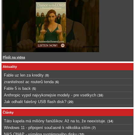
Přejít na videa
Aktuality
Fable uz len za kredity
(
0
)
zranitelnost ac routerů tenda
(
6
)
Fable 5 is back
(
5
)
Anthropic vypol najvykonejsie modely - pre vsetkych
(
16
)
Jak odhalit falešný USB flash disk?
(
20
)
Články
Táto kapela má milióny fanúšikov. Až na to, že neexistuje.
(
14
)
Windows 11 - připojení současně k několika sítím
(
7
)
NAS QNAP - výměna systémového disku
(
10
)