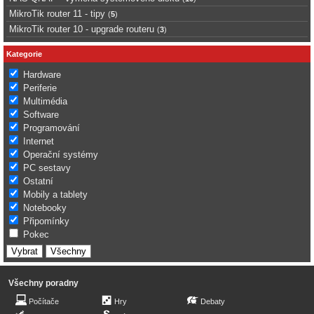
MikroTik router 11 - tipy
(
5
)
MikroTik router 10 - upgrade routeru
(
3
)
Kategorie
Hardware
Periferie
Multimédia
Software
Programování
Internet
Operační systémy
PC sestavy
Ostatní
Mobily a tablety
Notebooky
Připomínky
Pokec
Všechny poradny
Počítače
Hry
Debaty