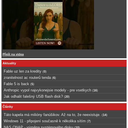
Přejít na videa
Aktuality
Fable uz len za kredity
(
0
)
zranitelnost ac routerů tenda
(
6
)
Fable 5 is back
(
5
)
Anthropic vypol najvykonejsie modely - pre vsetkych
(
16
)
Jak odhalit falešný USB flash disk?
(
20
)
Články
Táto kapela má milióny fanúšikov. Až na to, že neexistuje.
(
14
)
Windows 11 - připojení současně k několika sítím
(
7
)
NAS QNAP - výměna systémového disku
(
10
)