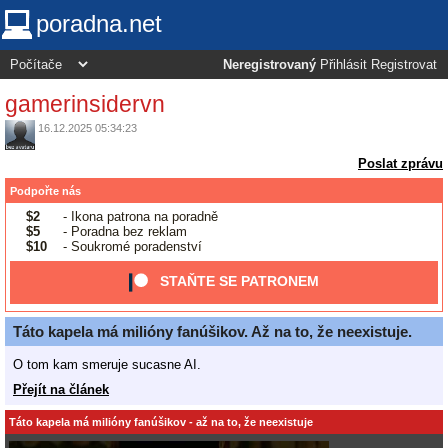
poradna.net
Neregistrovaný
Přihlásit
Registrovat
gamerinsidervn
16.12.2025 05:34:23
Poslat zprávu
Podpořte nás
$2
- Ikona patrona na poradně
$5
- Poradna bez reklam
$10
- Soukromé poradenství
STAŇTE SE PATRONEM
Táto kapela má milióny fanúšikov. Až na to, že neexistuje.
O tom kam smeruje sucasne AI.
Přejít na článek
Táto kapela má milióny fanúšikov - až na to, že neexistuje