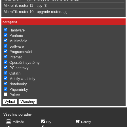
MikroTik router 11 - tipy
(
5
)
MikroTik router 10 - upgrade routeru
(
3
)
Kategorie
Hardware
Periferie
Multimédia
Software
Programování
Internet
Operační systémy
PC sestavy
Ostatní
Mobily a tablety
Notebooky
Připomínky
Pokec
Všechny poradny
Počítače
Hry
Debaty