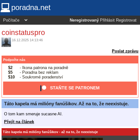
poradna.net
Neregistrovaný
Přihlásit
Registrovat
coinstatuspro
16.12.2025 14:13:46
Poslat zprávu
Podpořte nás
$2
- Ikona patrona na poradně
$5
- Poradna bez reklam
$10
- Soukromé poradenství
STAŇTE SE PATRONEM
Táto kapela má milióny fanúšikov. Až na to, že neexistuje.
O tom kam smeruje sucasne AI.
Přejít na článek
Táto kapela má milióny fanúšikov - až na to, že neexistuje