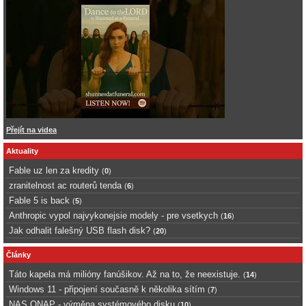
Přejít na videa
Aktuality
Fable uz len za kredity
(
0
)
zranitelnost ac routerů tenda
(
6
)
Fable 5 is back
(
5
)
Anthropic vypol najvykonejsie modely - pre vsetkych
(
16
)
Jak odhalit falešný USB flash disk?
(
20
)
Články
Táto kapela má milióny fanúšikov. Až na to, že neexistuje.
(
14
)
Windows 11 - připojení současně k několika sítím
(
7
)
NAS QNAP - výměna systémového disku
(
10
)