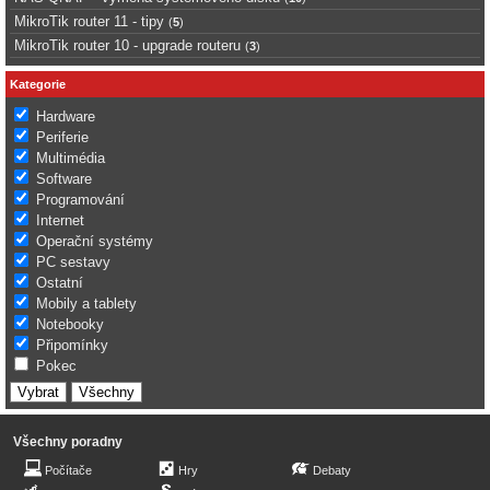
MikroTik router 11 - tipy
(
5
)
MikroTik router 10 - upgrade routeru
(
3
)
Kategorie
Hardware
Periferie
Multimédia
Software
Programování
Internet
Operační systémy
PC sestavy
Ostatní
Mobily a tablety
Notebooky
Připomínky
Pokec
Všechny poradny
Počítače
Hry
Debaty