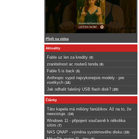
Přejít na videa
Aktuality
Fable uz len za kredity
(
0
)
zranitelnost ac routerů tenda
(
6
)
Fable 5 is back
(
5
)
Anthropic vypol najvykonejsie modely - pre
vsetkych
(
16
)
Jak odhalit falešný USB flash disk?
(
20
)
Články
Táto kapela má milióny fanúšikov. Až na to, že
neexistuje.
(
14
)
Windows 11 - připojení současně k několika
sítím
(
7
)
NAS QNAP - výměna systémového disku
(
10
)
MikroTik router 11 - tipy
(
5
)