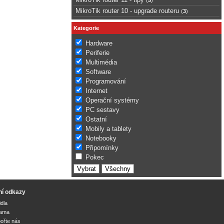
MikroTik router 10 - upgrade routeru
(
3
)
Kategorie
Hardware
Periferie
Multimédia
Software
Programování
Internet
Operační systémy
PC sestavy
Ostatní
Mobily a tablety
Notebooky
Připomínky
Pokec
ní odkazy
idla
lama
ořte nás