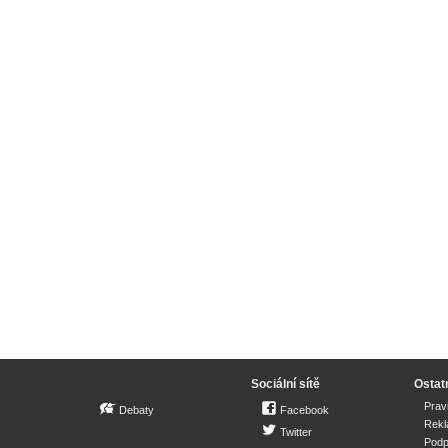
Sociální sítě
Ostat
Prav
Debaty
Facebook
Rek
Twitter
Podp