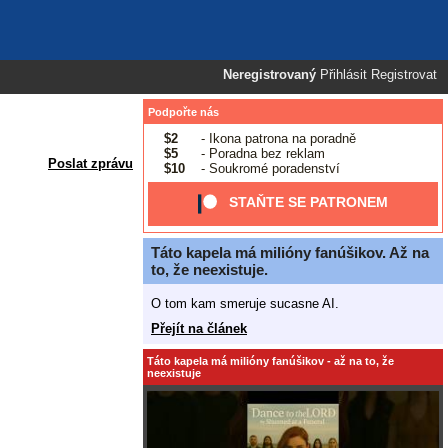
Neregistrovaný
Přihlásit
Registrovat
Podpořte nás
$2
- Ikona patrona na poradně
$5
- Poradna bez reklam
Poslat zprávu
$10
- Soukromé poradenství
STAŇTE SE PATRONEM
Táto kapela má milióny fanúšikov. Až na
to, že neexistuje.
O tom kam smeruje sucasne AI.
Přejít na článek
Táto kapela má milióny fanúšikov - až na to, že
neexistuje