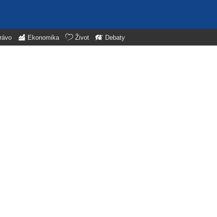
rávo
Ekonomika
Život
Debaty