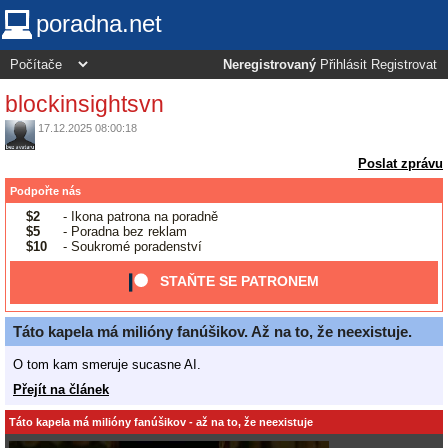
poradna.net
Neregistrovaný
Přihlásit
Registrovat
blockinsightsvn
17.12.2025 08:00:18
Poslat zprávu
Podpořte nás
$2
- Ikona patrona na poradně
$5
- Poradna bez reklam
$10
- Soukromé poradenství
STAŇTE SE PATRONEM
Táto kapela má milióny fanúšikov. Až na to, že neexistuje.
O tom kam smeruje sucasne AI.
Přejít na článek
Táto kapela má milióny fanúšikov - až na to, že neexistuje