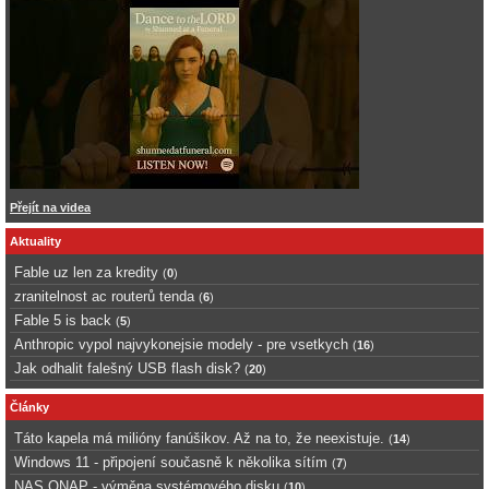
Přejít na videa
Aktuality
Fable uz len za kredity
(
0
)
zranitelnost ac routerů tenda
(
6
)
Fable 5 is back
(
5
)
Anthropic vypol najvykonejsie modely - pre vsetkych
(
16
)
Jak odhalit falešný USB flash disk?
(
20
)
Články
Táto kapela má milióny fanúšikov. Až na to, že neexistuje.
(
14
)
Windows 11 - připojení současně k několika sítím
(
7
)
NAS QNAP - výměna systémového disku
(
10
)