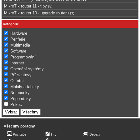
MikroTik router 11 - tipy
(
5
)
MikroTik router 10 - upgrade routeru
(
3
)
Kategorie
Hardware
Periferie
Multimédia
Software
Programování
Internet
Operační systémy
PC sestavy
Ostatní
Mobily a tablety
Notebooky
Připomínky
Pokec
Všechny poradny
Počítače
Hry
Debaty