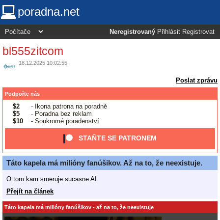
poradna.net
Neregistrovaný
Přihlásit
Registrovat
bl555zitcom
18.12.2025 10:02:55
Poslat zprávu
Podpořte nás
$2
- Ikona patrona na poradně
$5
- Poradna bez reklam
$10
- Soukromé poradenství
STAŇTE SE PATRONEM
Táto kapela má milióny fanúšikov. Až na to, že neexistuje.
O tom kam smeruje sucasne AI.
Přejít na článek
Táto kapela má milióny fanúšikov - až na to, že neexistuje