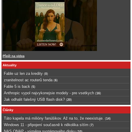
Přejít na videa
Aktuality
Fable uz len za kredity
(
0
)
zranitelnost ac routerů tenda
(
6
)
Fable 5 is back
(
5
)
Anthropic vypol najvykonejsie modely - pre vsetkych
(
16
)
Jak odhalit falešný USB flash disk?
(
20
)
Články
Táto kapela má milióny fanúšikov. Až na to, že neexistuje.
(
14
)
Windows 11 - připojení současně k několika sítím
(
7
)
NAS QNAP - výměna systémového disku
(
10
)