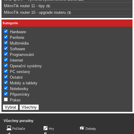
MikroTik router 11 - tipy
(
5
)
MikroTik router 10 - upgrade routeru
(
3
)
Kategorie
Hardware
Periferie
Multimédia
Software
Programování
Internet
Operační systémy
PC sestavy
Ostatní
Mobily a tablety
Notebooky
Připomínky
Pokec
Všechny poradny
Počítače
Hry
Debaty