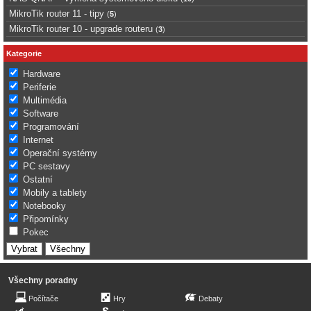
MikroTik router 11 - tipy
(
5
)
MikroTik router 10 - upgrade routeru
(
3
)
Kategorie
Hardware
Periferie
Multimédia
Software
Programování
Internet
Operační systémy
PC sestavy
Ostatní
Mobily a tablety
Notebooky
Připomínky
Pokec
Všechny poradny
Počítače
Hry
Debaty