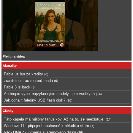
Přejít na videa
Aktuality
Fable uz len za kredity
(
0
)
zranitelnost ac routerů tenda
(
6
)
Fable 5 is back
(
5
)
Anthropic vypol najvykonejsie modely - pre vsetkych
(
16
)
Jak odhalit falešný USB flash disk?
(
20
)
Články
Táto kapela má milióny fanúšikov. Až na to, že neexistuje.
(
14
)
Windows 11 - připojení současně k několika sítím
(
7
)
NAS QNAP - výměna systémového disku
(
10
)