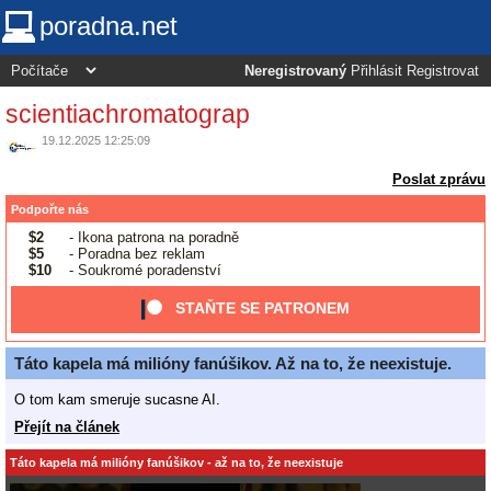
poradna.net
Neregistrovaný
Přihlásit
Registrovat
scientiachromatograp
19.12.2025 12:25:09
Poslat zprávu
Podpořte nás
$2
- Ikona patrona na poradně
$5
- Poradna bez reklam
$10
- Soukromé poradenství
STAŇTE SE PATRONEM
Táto kapela má milióny fanúšikov. Až na to, že neexistuje.
O tom kam smeruje sucasne AI.
Přejít na článek
Táto kapela má milióny fanúšikov - až na to, že neexistuje