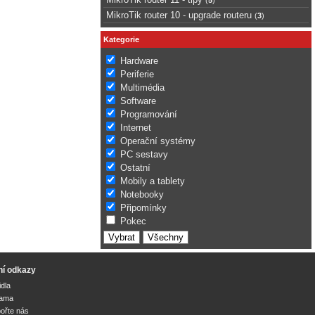
MikroTik router 10 - upgrade routeru
(
3
)
Kategorie
Hardware
Periferie
Multimédia
Software
Programování
Internet
Operační systémy
PC sestavy
Ostatní
Mobily a tablety
Notebooky
Připomínky
Pokec
ní odkazy
idla
lama
ořte nás