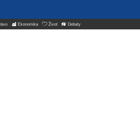
rávo
Ekonomika
Život
Debaty