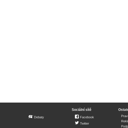
Sociální sítě
Ostat
Prav
Debaty
Facebook
Rek
Twitter
Podp