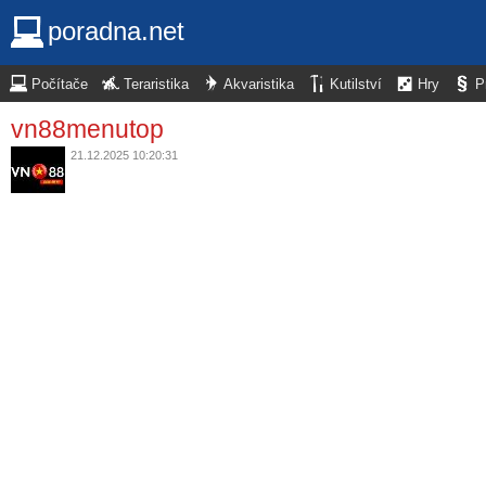
poradna.net
Počítače
Teraristika
Akvaristika
Kutilství
Hry
P
vn88menutop
21.12.2025 10:20:31