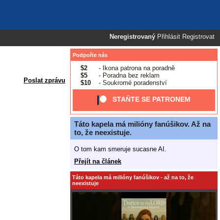
Neregistrovaný
Přihlásit
Registrovat
Podpořte nás
$2
- Ikona patrona na poradně
$5
- Poradna bez reklam
Poslat zprávu
$10
- Soukromé poradenství
STAŇTE SE PATRONEM
Táto kapela má milióny fanúšikov. Až na
to, že neexistuje.
O tom kam smeruje sucasne AI.
Přejít na článek
Táto kapela má milióny fanúšikov - až na to, že
neexistuje