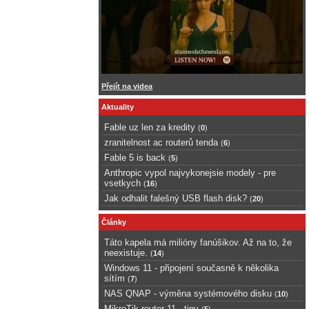
Přejít na videa
Aktuality
Fable uz len za kredity
(
0
)
zranitelnost ac routerů tenda
(
6
)
Fable 5 is back
(
5
)
Anthropic vypol najvykonejsie modely - pre
vsetkych
(
16
)
Jak odhalit falešný USB flash disk?
(
20
)
Články
Táto kapela má milióny fanúšikov. Až na to, že
neexistuje.
(
14
)
Windows 11 - připojení současně k několika
sítím
(
7
)
NAS QNAP - výměna systémového disku
(
10
)
MikroTik router 11 - tipy
(
5
)