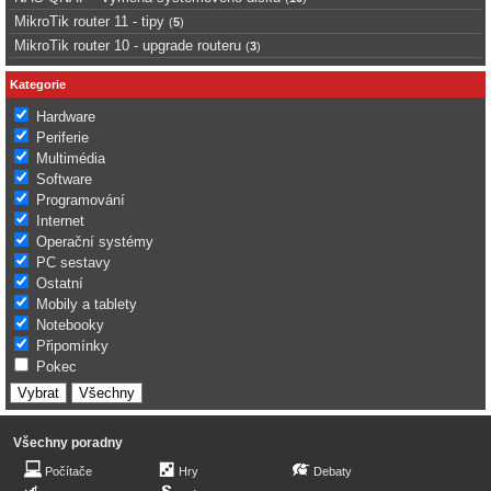
MikroTik router 11 - tipy
(
5
)
MikroTik router 10 - upgrade routeru
(
3
)
Kategorie
Hardware
Periferie
Multimédia
Software
Programování
Internet
Operační systémy
PC sestavy
Ostatní
Mobily a tablety
Notebooky
Připomínky
Pokec
Všechny poradny
Počítače
Hry
Debaty