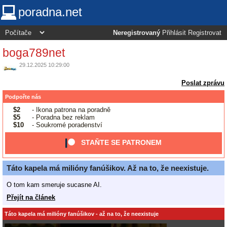
poradna.net
Neregistrovaný
Přihlásit
Registrovat
boga789net
29.12.2025 10:29:00
Poslat zprávu
Podpořte nás
$2
- Ikona patrona na poradně
$5
- Poradna bez reklam
$10
- Soukromé poradenství
STAŇTE SE PATRONEM
Táto kapela má milióny fanúšikov. Až na to, že neexistuje.
O tom kam smeruje sucasne AI.
Přejít na článek
Táto kapela má milióny fanúšikov - až na to, že neexistuje