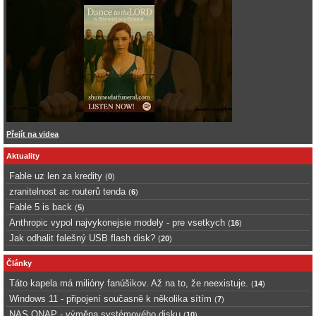
Přejít na videa
Aktuality
Fable uz len za kredity
(
0
)
zranitelnost ac routerů tenda
(
6
)
Fable 5 is back
(
5
)
Anthropic vypol najvykonejsie modely - pre vsetkych
(
16
)
Jak odhalit falešný USB flash disk?
(
20
)
Články
Táto kapela má milióny fanúšikov. Až na to, že neexistuje.
(
14
)
Windows 11 - připojení současně k několika sítím
(
7
)
NAS QNAP - výměna systémového disku
(
10
)