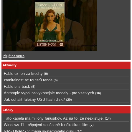
Přejít na videa
Aktuality
Fable uz len za kredity
(
0
)
zranitelnost ac routerů tenda
(
6
)
Fable 5 is back
(
5
)
Anthropic vypol najvykonejsie modely - pre vsetkych
(
16
)
Jak odhalit falešný USB flash disk?
(
20
)
Články
Táto kapela má milióny fanúšikov. Až na to, že neexistuje.
(
14
)
Windows 11 - připojení současně k několika sítím
(
7
)
NAS QNAP - výměna systémového disku
(
10
)