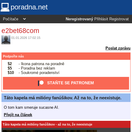
poradna.net
Neregistrovaný
Přihlásit
Registrovat
e2bet68com
01.01.2026 17:02:15
Poslat zprávu
Podpořte nás
$2
- Ikona patrona na poradně
$5
- Poradna bez reklam
$10
- Soukromé poradenství
STAŇTE SE PATRONEM
Táto kapela má milióny fanúšikov. Až na to, že neexistuje.
O tom kam smeruje sucasne AI.
Přejít na článek
Táto kapela má milióny fanúšikov - až na to, že neexistuje