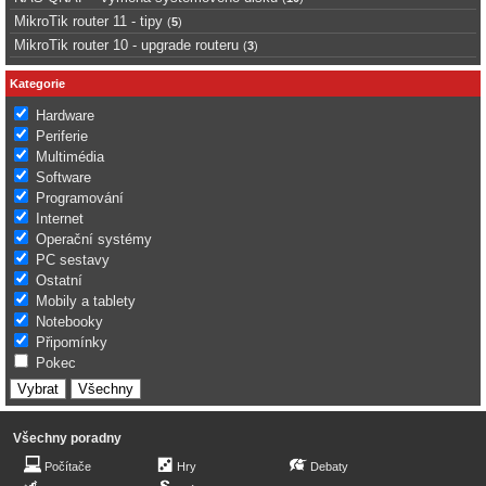
MikroTik router 11 - tipy
(
5
)
MikroTik router 10 - upgrade routeru
(
3
)
Kategorie
Hardware
Periferie
Multimédia
Software
Programování
Internet
Operační systémy
PC sestavy
Ostatní
Mobily a tablety
Notebooky
Připomínky
Pokec
Všechny poradny
Počítače
Hry
Debaty