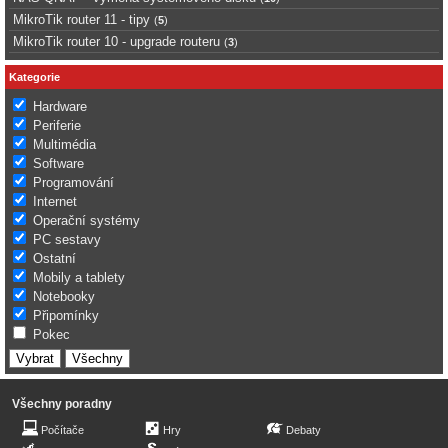
MikroTik router 11 - tipy
(
5
)
MikroTik router 10 - upgrade routeru
(
3
)
Kategorie
Hardware
Periferie
Multimédia
Software
Programování
Internet
Operační systémy
PC sestavy
Ostatní
Mobily a tablety
Notebooky
Připomínky
Pokec
Všechny poradny
Počítače
Hry
Debaty