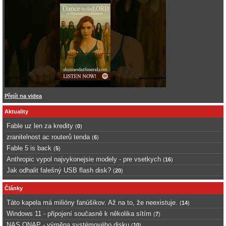
Přejít na videa
Aktuality
Fable uz len za kredity
(
0
)
zranitelnost ac routerů tenda
(
6
)
Fable 5 is back
(
5
)
Anthropic vypol najvykonejsie modely - pre vsetkych
(
16
)
Jak odhalit falešný USB flash disk?
(
20
)
Články
Táto kapela má milióny fanúšikov. Až na to, že neexistuje.
(
14
)
Windows 11 - připojení současně k několika sítím
(
7
)
NAS QNAP - výměna systémového disku
(
10
)