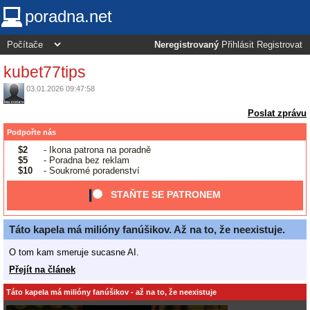
poradna.net
Neregistrovaný
Přihlásit
Registrovat
kubet77tips
03.01.2026 09:47:58
Poslat zprávu
Podpořte nás
$2
- Ikona patrona na poradně
$5
- Poradna bez reklam
$10
- Soukromé poradenství
STAŇTE SE PATRONEM
Táto kapela má milióny fanúšikov. Až na to, že neexistuje.
O tom kam smeruje sucasne AI.
Přejít na článek
Táto kapela má milióny fanúšikov - až na to, že neexistuje