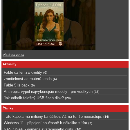
Přejít na videa
Aktuality
Fable uz len za kredity
(
0
)
zranitelnost ac routerů tenda
(
6
)
Fable 5 is back
(
5
)
Anthropic vypol najvykonejsie modely - pre vsetkych
(
16
)
Jak odhalit falešný USB flash disk?
(
20
)
Články
Táto kapela má milióny fanúšikov. Až na to, že neexistuje.
(
14
)
Windows 11 - připojení současně k několika sítím
(
7
)
NAS QNAP - výměna systémového disku
(
10
)