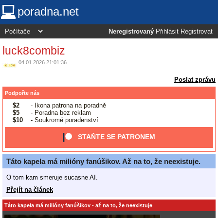
poradna.net
Neregistrovaný
Přihlásit
Registrovat
luck8combiz
04.01.2026 21:01:36
Poslat zprávu
Podpořte nás
$2
- Ikona patrona na poradně
$5
- Poradna bez reklam
$10
- Soukromé poradenství
STAŇTE SE PATRONEM
Táto kapela má milióny fanúšikov. Až na to, že neexistuje.
O tom kam smeruje sucasne AI.
Přejít na článek
Táto kapela má milióny fanúšikov - až na to, že neexistuje