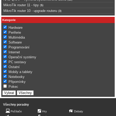
MikroTik router 11 - tipy
(
5
)
MikroTik router 10 - upgrade routeru
(
3
)
Kategorie
Hardware
Periferie
Multimédia
Software
Programování
Internet
Operační systémy
PC sestavy
Ostatní
Mobily a tablety
Notebooky
Připomínky
Pokec
Všechny poradny
Počítače
Hry
Debaty