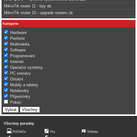
MikroTik router 11 - tipy
(
5
)
MikroTik router 10 - upgrade routeru
(
3
)
Kategorie
Hardware
Periferie
Multimédia
Software
Programování
Internet
Operační systémy
PC sestavy
Ostatní
Mobily a tablety
Notebooky
Připomínky
Pokec
Všechny poradny
Počítače
Hry
Debaty