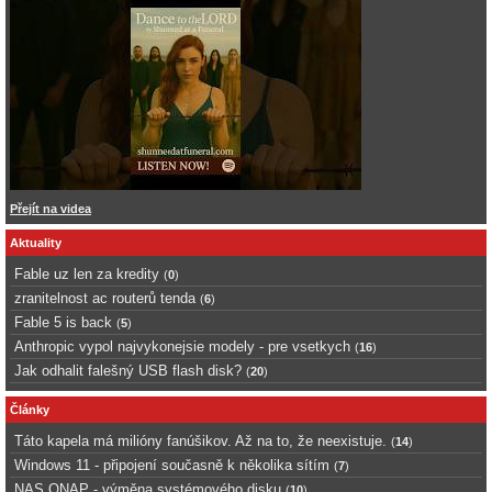
Přejít na videa
Aktuality
Fable uz len za kredity
(
0
)
zranitelnost ac routerů tenda
(
6
)
Fable 5 is back
(
5
)
Anthropic vypol najvykonejsie modely - pre vsetkych
(
16
)
Jak odhalit falešný USB flash disk?
(
20
)
Články
Táto kapela má milióny fanúšikov. Až na to, že neexistuje.
(
14
)
Windows 11 - připojení současně k několika sítím
(
7
)
NAS QNAP - výměna systémového disku
(
10
)