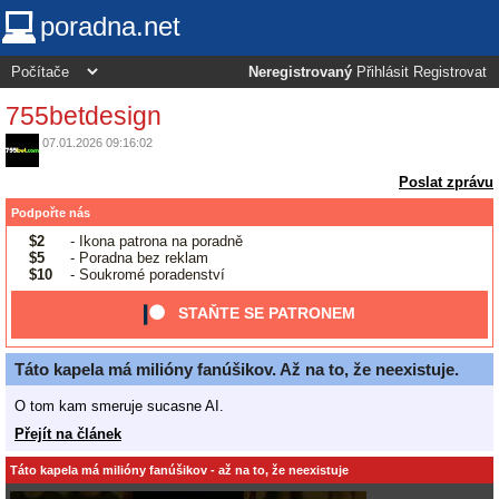
poradna.net
Neregistrovaný
Přihlásit
Registrovat
755betdesign
07.01.2026 09:16:02
Poslat zprávu
Podpořte nás
$2
- Ikona patrona na poradně
$5
- Poradna bez reklam
$10
- Soukromé poradenství
STAŇTE SE PATRONEM
Táto kapela má milióny fanúšikov. Až na to, že neexistuje.
O tom kam smeruje sucasne AI.
Přejít na článek
Táto kapela má milióny fanúšikov - až na to, že neexistuje