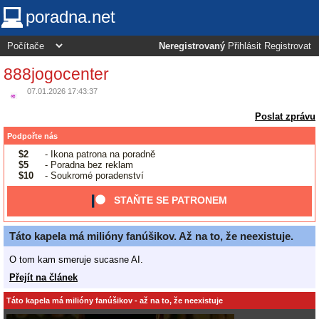
poradna.net
Neregistrovaný
Přihlásit
Registrovat
888jogocenter
07.01.2026 17:43:37
Poslat zprávu
Podpořte nás
$2
- Ikona patrona na poradně
$5
- Poradna bez reklam
$10
- Soukromé poradenství
STAŇTE SE PATRONEM
Táto kapela má milióny fanúšikov. Až na to, že neexistuje.
O tom kam smeruje sucasne AI.
Přejít na článek
Táto kapela má milióny fanúšikov - až na to, že neexistuje