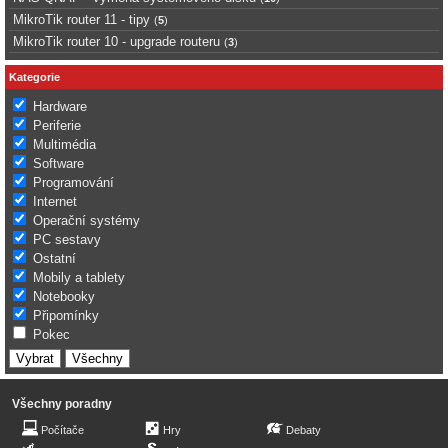
MikroTik router 11 - tipy
(
5
)
MikroTik router 10 - upgrade routeru
(
3
)
Kategorie
Hardware
Periferie
Multimédia
Software
Programování
Internet
Operační systémy
PC sestavy
Ostatní
Mobily a tablety
Notebooky
Připomínky
Pokec
Všechny poradny
Počítače
Hry
Debaty