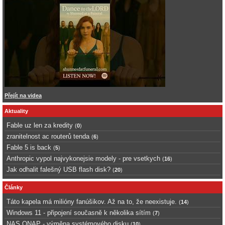
Přejít na videa
Aktuality
Fable uz len za kredity
(
0
)
zranitelnost ac routerů tenda
(
6
)
Fable 5 is back
(
5
)
Anthropic vypol najvykonejsie modely - pre vsetkych
(
16
)
Jak odhalit falešný USB flash disk?
(
20
)
Články
Táto kapela má milióny fanúšikov. Až na to, že neexistuje.
(
14
)
Windows 11 - připojení současně k několika sítím
(
7
)
NAS QNAP - výměna systémového disku
(
10
)