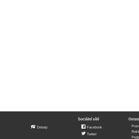
Sociální sítě
Ostat
Prav
Debaty
Facebook
Rek
Twitter
Podp