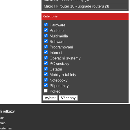
MikroTik router 10 - upgrade routeru
(
3
)
Kategorie
Hardware
Periferie
Multimédia
Software
Programování
Internet
Operační systémy
PC sestavy
Ostatní
Mobily a tablety
Notebooky
Připomínky
Pokec
ní odkazy
idla
lama
ořte nás