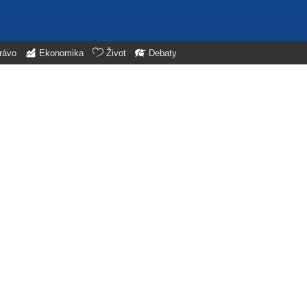
rávo
Ekonomika
Život
Debaty