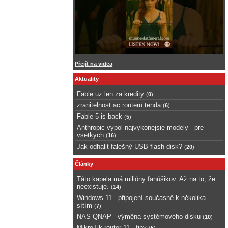
Přejít na videa
Aktuality
Fable uz len za kredity
(
0
)
zranitelnost ac routerů tenda
(
6
)
Fable 5 is back
(
5
)
Anthropic vypol najvykonejsie modely - pre
vsetkych
(
16
)
Jak odhalit falešný USB flash disk?
(
20
)
Články
Táto kapela má milióny fanúšikov. Až na to, že
neexistuje.
(
14
)
Windows 11 - připojení současně k několika
sítím
(
7
)
NAS QNAP - výměna systémového disku
(
10
)
MikroTik router 11 - tipy
(
5
)