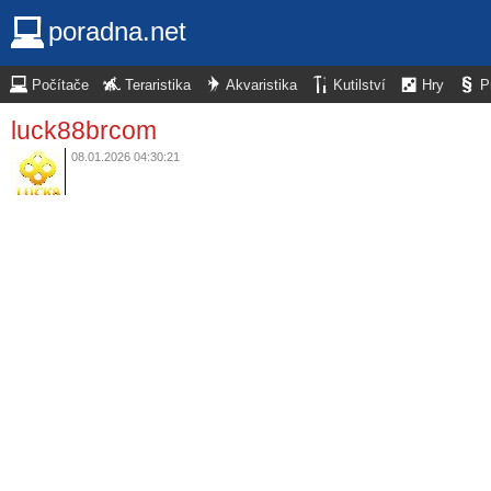
poradna.net
Počítače
Teraristika
Akvaristika
Kutilství
Hry
P
luck88brcom
08.01.2026 04:30:21