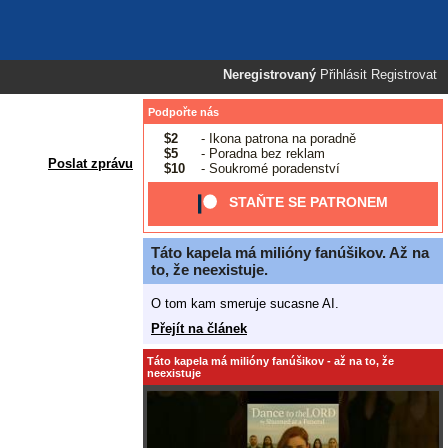
Neregistrovaný
Přihlásit
Registrovat
Podpořte nás
$2
- Ikona patrona na poradně
$5
- Poradna bez reklam
Poslat zprávu
$10
- Soukromé poradenství
STAŇTE SE PATRONEM
Táto kapela má milióny fanúšikov. Až na
to, že neexistuje.
O tom kam smeruje sucasne AI.
Přejít na článek
Táto kapela má milióny fanúšikov - až na to, že
neexistuje