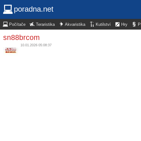
poradna.net
Počítače
Teraristika
Akvaristika
Kutilství
Hry
P
sn88brcom
10.01.2026 05:08:37