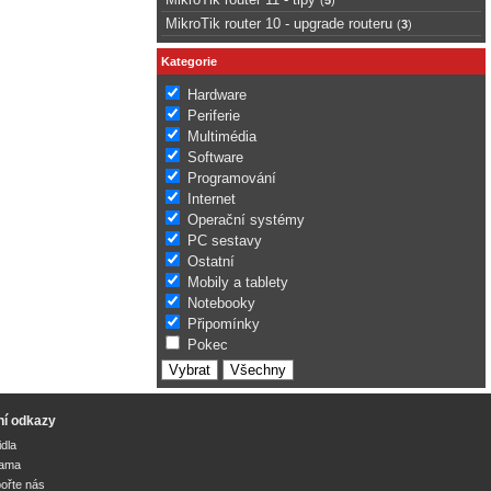
MikroTik router 10 - upgrade routeru
(
3
)
Kategorie
Hardware
Periferie
Multimédia
Software
Programování
Internet
Operační systémy
PC sestavy
Ostatní
Mobily a tablety
Notebooky
Připomínky
Pokec
ní odkazy
idla
lama
ořte nás