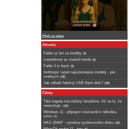
Přejít na videa
Aktuality
Fable uz len za kredity
(
0
)
zranitelnost ac routerů tenda
(
6
)
Fable 5 is back
(
5
)
Anthropic vypol najvykonejsie modely - pre
vsetkych
(
16
)
Jak odhalit falešný USB flash disk?
(
20
)
Články
Táto kapela má milióny fanúšikov. Až na to, že
neexistuje.
(
14
)
Windows 11 - připojení současně k několika
sítím
(
7
)
NAS QNAP - výměna systémového disku
(
10
)
MikroTik router 11 - tipy
(
5
)