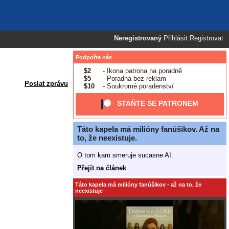
Neregistrovaný
Přihlásit
Registrovat
Podpořte nás
$2
- Ikona patrona na poradně
$5
- Poradna bez reklam
Poslat zprávu
$10
- Soukromé poradenství
STAŇTE SE PATRONEM
Táto kapela má milióny fanúšikov. Až na
to, že neexistuje.
O tom kam smeruje sucasne AI.
Přejít na článek
Táto kapela má milióny fanúšikov - až na to, že
neexistuje