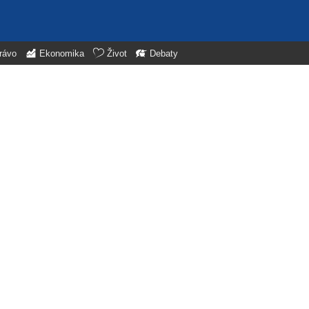
rávo
Ekonomika
Život
Debaty