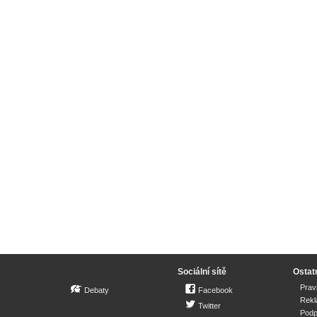
Sociální sítě
Ostat
Prav
Debaty
Facebook
Rek
Twitter
Podp