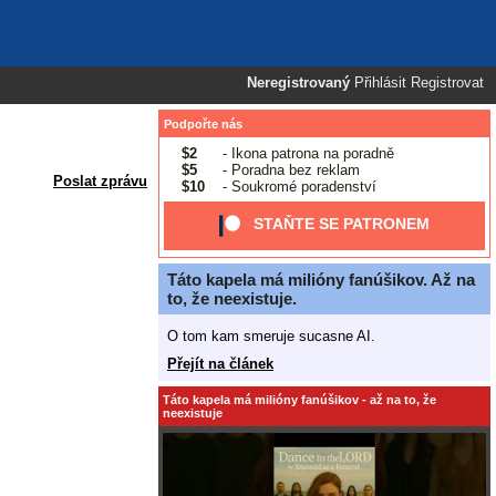
Neregistrovaný
Přihlásit
Registrovat
Podpořte nás
$2
- Ikona patrona na poradně
$5
- Poradna bez reklam
Poslat zprávu
$10
- Soukromé poradenství
STAŇTE SE PATRONEM
Táto kapela má milióny fanúšikov. Až na
to, že neexistuje.
O tom kam smeruje sucasne AI.
Přejít na článek
Táto kapela má milióny fanúšikov - až na to, že
neexistuje