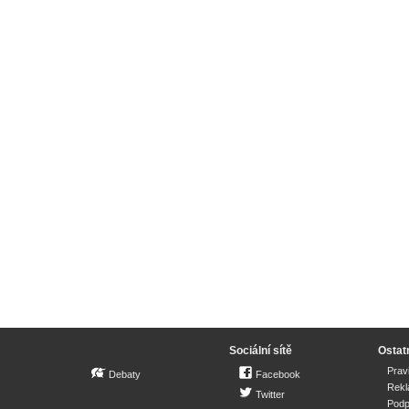
Sociální sítě
Ostat
Prav
Debaty
Facebook
Rek
Twitter
Podp