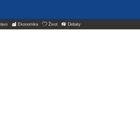
rávo
Ekonomika
Život
Debaty