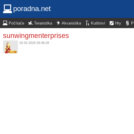
poradna.net
Počítače
Teraristika
Akvaristika
Kutilství
Hry
P
sunwingmenterprises
02.02.2026 09:48:28