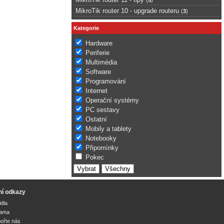
MikroTik router 10 - upgrade routeru
(
3
)
Kategorie
Hardware
Periferie
Multimédia
Software
Programování
Internet
Operační systémy
PC sestavy
Ostatní
Mobily a tablety
Notebooky
Připomínky
Pokec
ní odkazy
idla
lama
ořte nás