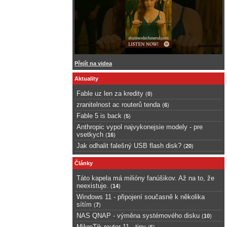
Přejít na videa
Aktuality
Fable uz len za kredity
(
0
)
zranitelnost ac routerů tenda
(
6
)
Fable 5 is back
(
5
)
Anthropic vypol najvykonejsie modely - pre
vsetkych
(
16
)
Jak odhalit falešný USB flash disk?
(
20
)
Články
Táto kapela má milióny fanúšikov. Až na to, že
neexistuje.
(
14
)
Windows 11 - připojení současně k několika
sítím
(
7
)
NAS QNAP - výměna systémového disku
(
10
)
MikroTik router 11 - tipy
(
5
)