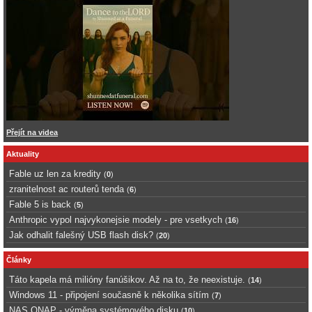
Přejít na videa
Aktuality
Fable uz len za kredity
(
0
)
zranitelnost ac routerů tenda
(
6
)
Fable 5 is back
(
5
)
Anthropic vypol najvykonejsie modely - pre vsetkych
(
16
)
Jak odhalit falešný USB flash disk?
(
20
)
Články
Táto kapela má milióny fanúšikov. Až na to, že neexistuje.
(
14
)
Windows 11 - připojení současně k několika sítím
(
7
)
NAS QNAP - výměna systémového disku
(
10
)