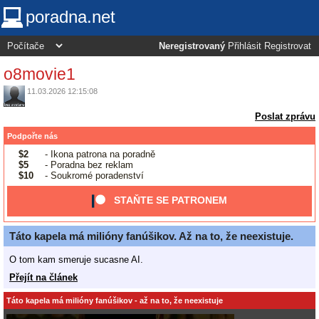
poradna.net
Neregistrovaný
Přihlásit
Registrovat
o8movie1
11.03.2026 12:15:08
Poslat zprávu
Podpořte nás
$2
- Ikona patrona na poradně
$5
- Poradna bez reklam
$10
- Soukromé poradenství
STAŇTE SE PATRONEM
Táto kapela má milióny fanúšikov. Až na to, že neexistuje.
O tom kam smeruje sucasne AI.
Přejít na článek
Táto kapela má milióny fanúšikov - až na to, že neexistuje