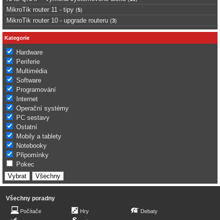
MikroTik router 11 - tipy
(
5
)
MikroTik router 10 - upgrade routeru
(
3
)
Kategorie
Hardware
Periferie
Multimédia
Software
Programování
Internet
Operační systémy
PC sestavy
Ostatní
Mobily a tablety
Notebooky
Připomínky
Pokec
Všechny poradny
Počítače
Hry
Debaty