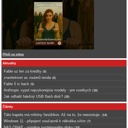
Přejít na videa
Aktuality
Fable uz len za kredity
(
0
)
zranitelnost ac routerů tenda
(
6
)
Fable 5 is back
(
5
)
Anthropic vypol najvykonejsie modely - pre vsetkych
(
16
)
Jak odhalit falešný USB flash disk?
(
20
)
Články
Táto kapela má milióny fanúšikov. Až na to, že neexistuje.
(
14
)
Windows 11 - připojení současně k několika sítím
(
7
)
NAS QNAP - výměna systémového disku
(
10
)