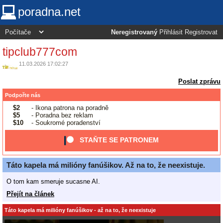
poradna.net
Neregistrovaný
Přihlásit
Registrovat
tipclub777com
11.03.2026 17:02:27
Poslat zprávu
Podpořte nás
$2
- Ikona patrona na poradně
$5
- Poradna bez reklam
$10
- Soukromé poradenství
STAŇTE SE PATRONEM
Táto kapela má milióny fanúšikov. Až na to, že neexistuje.
O tom kam smeruje sucasne AI.
Přejít na článek
Táto kapela má milióny fanúšikov - až na to, že neexistuje