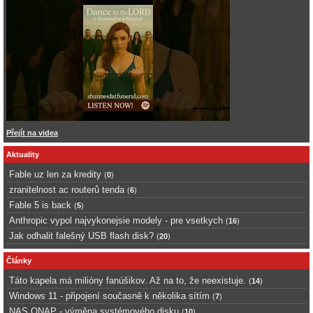
Přejít na videa
Aktuality
Fable uz len za kredity
(
0
)
zranitelnost ac routerů tenda
(
6
)
Fable 5 is back
(
5
)
Anthropic vypol najvykonejsie modely - pre vsetkych
(
16
)
Jak odhalit falešný USB flash disk?
(
20
)
Články
Táto kapela má milióny fanúšikov. Až na to, že neexistuje.
(
14
)
Windows 11 - připojení současně k několika sítím
(
7
)
NAS QNAP - výměna systémového disku
(
10
)