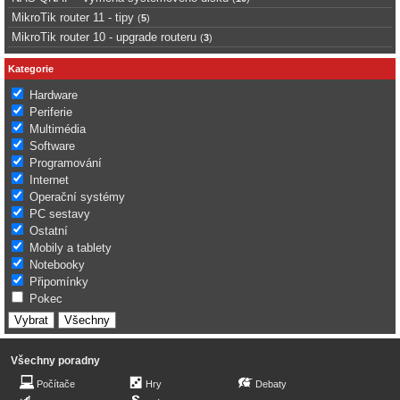
MikroTik router 11 - tipy
(
5
)
MikroTik router 10 - upgrade routeru
(
3
)
Kategorie
Hardware
Periferie
Multimédia
Software
Programování
Internet
Operační systémy
PC sestavy
Ostatní
Mobily a tablety
Notebooky
Připomínky
Pokec
Všechny poradny
Počítače
Hry
Debaty