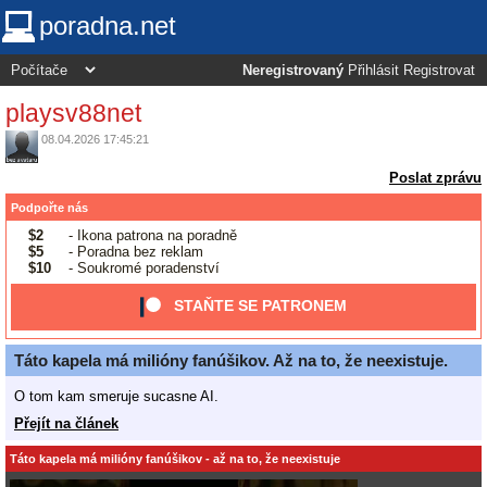
poradna.net
Neregistrovaný
Přihlásit
Registrovat
playsv88net
08.04.2026 17:45:21
Poslat zprávu
Podpořte nás
$2
- Ikona patrona na poradně
$5
- Poradna bez reklam
$10
- Soukromé poradenství
STAŇTE SE PATRONEM
Táto kapela má milióny fanúšikov. Až na to, že neexistuje.
O tom kam smeruje sucasne AI.
Přejít na článek
Táto kapela má milióny fanúšikov - až na to, že neexistuje