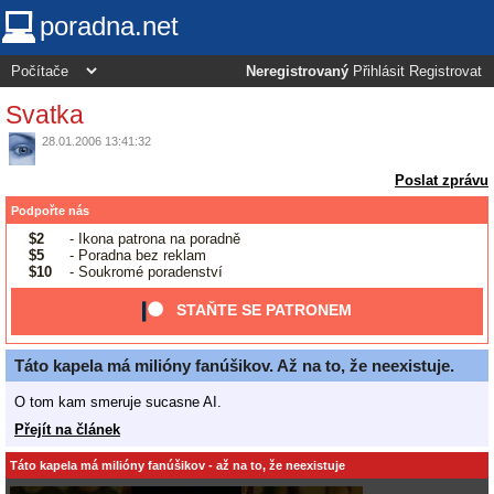
poradna.net
Neregistrovaný
Přihlásit
Registrovat
Svatka
28.01.2006 13:41:32
Poslat zprávu
Podpořte nás
$2
- Ikona patrona na poradně
$5
- Poradna bez reklam
$10
- Soukromé poradenství
STAŇTE SE PATRONEM
Táto kapela má milióny fanúšikov. Až na to, že neexistuje.
O tom kam smeruje sucasne AI.
Přejít na článek
Táto kapela má milióny fanúšikov - až na to, že neexistuje