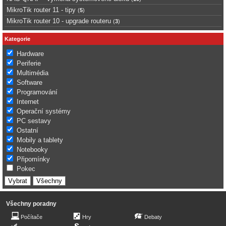
MikroTik router 11 - tipy
(
5
)
MikroTik router 10 - upgrade routeru
(
3
)
Kategorie
Hardware
Periferie
Multimédia
Software
Programování
Internet
Operační systémy
PC sestavy
Ostatní
Mobily a tablety
Notebooky
Připomínky
Pokec
Všechny poradny
Počítače
Hry
Debaty