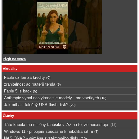
Přejít na videa
Aktuality
Fable uz len za kredity
(
0
)
zranitelnost ac routerů tenda
(
6
)
Fable 5 is back
(
5
)
Anthropic vypol najvykonejsie modely - pre vsetkych
(
16
)
Jak odhalit falešný USB flash disk?
(
20
)
Články
Táto kapela má milióny fanúšikov. Až na to, že neexistuje.
(
14
)
Windows 11 - připojení současně k několika sítím
(
7
)
NAS QNAP - výměna systémového disku
(
10
)