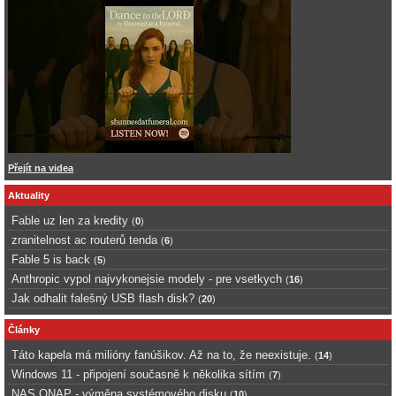
Přejít na videa
Aktuality
Fable uz len za kredity
(
0
)
zranitelnost ac routerů tenda
(
6
)
Fable 5 is back
(
5
)
Anthropic vypol najvykonejsie modely - pre vsetkych
(
16
)
Jak odhalit falešný USB flash disk?
(
20
)
Články
Táto kapela má milióny fanúšikov. Až na to, že neexistuje.
(
14
)
Windows 11 - připojení současně k několika sítím
(
7
)
NAS QNAP - výměna systémového disku
(
10
)