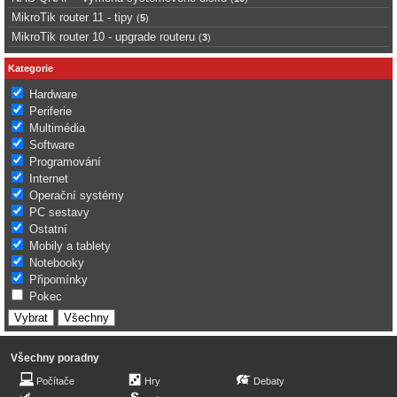
MikroTik router 11 - tipy
(
5
)
MikroTik router 10 - upgrade routeru
(
3
)
Kategorie
Hardware
Periferie
Multimédia
Software
Programování
Internet
Operační systémy
PC sestavy
Ostatní
Mobily a tablety
Notebooky
Připomínky
Pokec
Všechny poradny
Počítače
Hry
Debaty