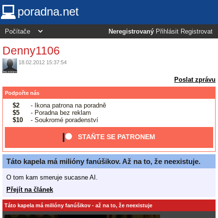
poradna.net
Neregistrovaný
Přihlásit
Registrovat
Denny1106
18.02.2012 15:37:54
Poslat zprávu
Podpořte nás
$2
- Ikona patrona na poradně
$5
- Poradna bez reklam
$10
- Soukromé poradenství
STAŇTE SE PATRONEM
Táto kapela má milióny fanúšikov. Až na to, že neexistuje.
O tom kam smeruje sucasne AI.
Přejít na článek
Táto kapela má milióny fanúšikov - až na to, že neexistuje