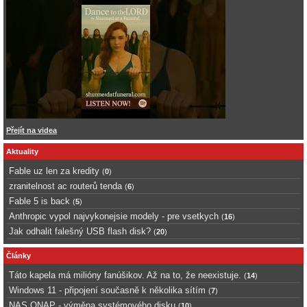
Přejít na videa
Aktuality
Fable uz len za kredity
(
0
)
zranitelnost ac routerů tenda
(
6
)
Fable 5 is back
(
5
)
Anthropic vypol najvykonejsie modely - pre vsetkych
(
16
)
Jak odhalit falešný USB flash disk?
(
20
)
Články
Táto kapela má milióny fanúšikov. Až na to, že neexistuje.
(
14
)
Windows 11 - připojení současně k několika sítím
(
7
)
NAS QNAP - výměna systémového disku
(
10
)