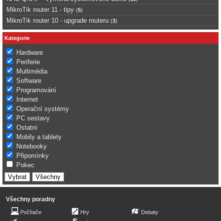
MikroTik router 11 - tipy
(
5
)
MikroTik router 10 - upgrade routeru
(
3
)
Kategorie
Hardware
Periferie
Multimédia
Software
Programování
Internet
Operační systémy
PC sestavy
Ostatní
Mobily a tablety
Notebooky
Připomínky
Pokec
Všechny poradny
Počítače
Hry
Debaty