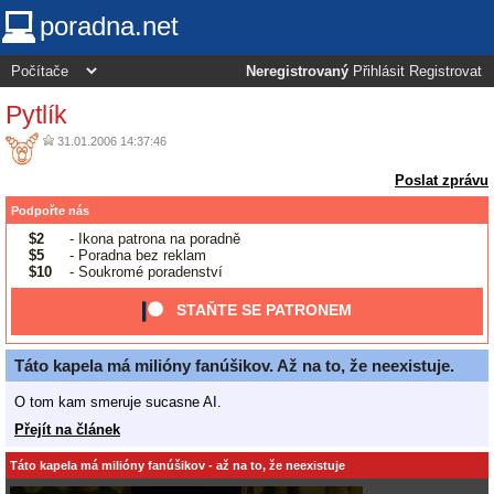
poradna.net
Neregistrovaný
Přihlásit
Registrovat
Pytlík
31.01.2006 14:37:46
Poslat zprávu
Podpořte nás
$2
- Ikona patrona na poradně
$5
- Poradna bez reklam
$10
- Soukromé poradenství
STAŇTE SE PATRONEM
Táto kapela má milióny fanúšikov. Až na to, že neexistuje.
O tom kam smeruje sucasne AI.
Přejít na článek
Táto kapela má milióny fanúšikov - až na to, že neexistuje