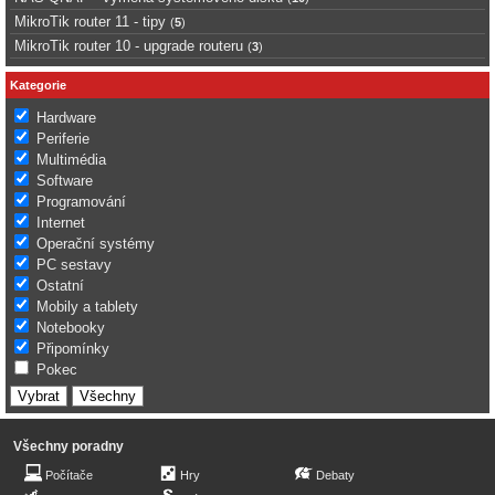
MikroTik router 11 - tipy
(
5
)
MikroTik router 10 - upgrade routeru
(
3
)
Kategorie
Hardware
Periferie
Multimédia
Software
Programování
Internet
Operační systémy
PC sestavy
Ostatní
Mobily a tablety
Notebooky
Připomínky
Pokec
Všechny poradny
Počítače
Hry
Debaty