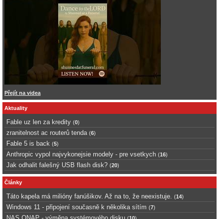
Přejít na videa
Aktuality
Fable uz len za kredity
(
0
)
zranitelnost ac routerů tenda
(
6
)
Fable 5 is back
(
5
)
Anthropic vypol najvykonejsie modely - pre vsetkych
(
16
)
Jak odhalit falešný USB flash disk?
(
20
)
Články
Táto kapela má milióny fanúšikov. Až na to, že neexistuje.
(
14
)
Windows 11 - připojení současně k několika sítím
(
7
)
NAS QNAP - výměna systémového disku
(
10
)