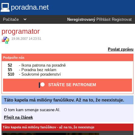
poradna.net
Neregistrovaný
Přihlásit
Registrovat
programator
19.06.2007 14:23:51
Poslat zprávu
Podpořte nás
$2
- Ikona patrona na poradně
$5
- Poradna bez reklam
$10
- Soukromé poradenství
STAŇTE SE PATRONEM
Táto kapela má milióny fanúšikov. Až na to, že neexistuje.
O tom kam smeruje sucasne AI.
Přejít na článek
Táto kapela má milióny fanúšikov - až na to, že neexistuje