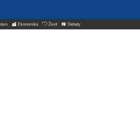
rávo
Ekonomika
Život
Debaty