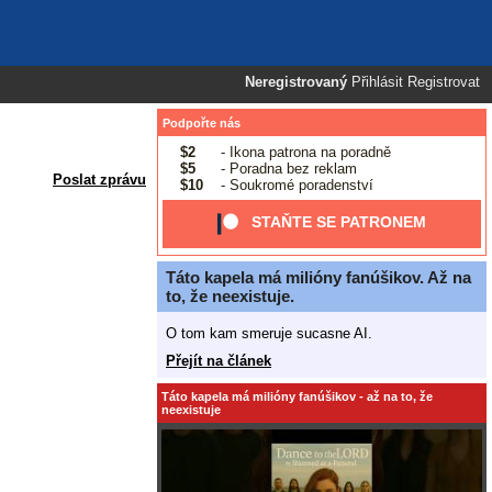
Neregistrovaný
Přihlásit
Registrovat
Podpořte nás
$2
- Ikona patrona na poradně
$5
- Poradna bez reklam
Poslat zprávu
$10
- Soukromé poradenství
STAŇTE SE PATRONEM
Táto kapela má milióny fanúšikov. Až na
to, že neexistuje.
O tom kam smeruje sucasne AI.
Přejít na článek
Táto kapela má milióny fanúšikov - až na to, že
neexistuje