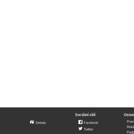
Sociální sítě
Ostat
Prav
Debaty
Facebook
Rek
Twitter
Podp