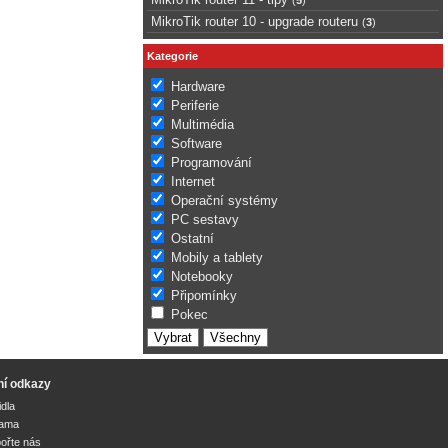
MikroTik router 10 - upgrade routeru
(
3
)
Kategorie
Hardware
Periferie
Multimédia
Software
Programování
Internet
Operační systémy
PC sestavy
Ostatní
Mobily a tablety
Notebooky
Připomínky
Pokec
ní odkazy
idla
lama
ořte nás