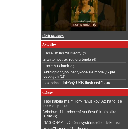
Přejít na videa
Aktuality
Fable uz len za kredity
(
0
)
zranitelnost ac routerů tenda
(
6
)
Fable 5 is back
(
5
)
Anthropic vypol najvykonejsie modely - pre
vsetkych
(
16
)
Jak odhalit falešný USB flash disk?
(
20
)
Články
Táto kapela má milióny fanúšikov. Až na to, že
neexistuje.
(
14
)
Windows 11 - připojení současně k několika
sítím
(
7
)
NAS QNAP - výměna systémového disku
(
10
)
MikroTik router 11 - tipy
(
5
)