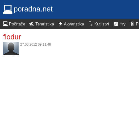
poradna.net
Počítače
Teraristika
Akvaristika
Kutilství
Hry
P
flodur
27.03.2012 09:11:48