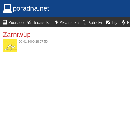
poradna.net
Počítače
Teraristika
Akvaristika
Kutilství
Hry
P
Zarniwúp
08.01.2006 18:37:53