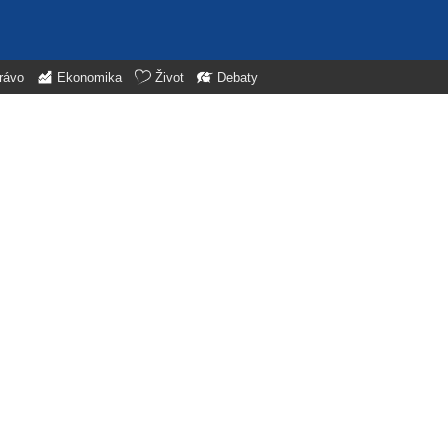
rávo
Ekonomika
Život
Debaty