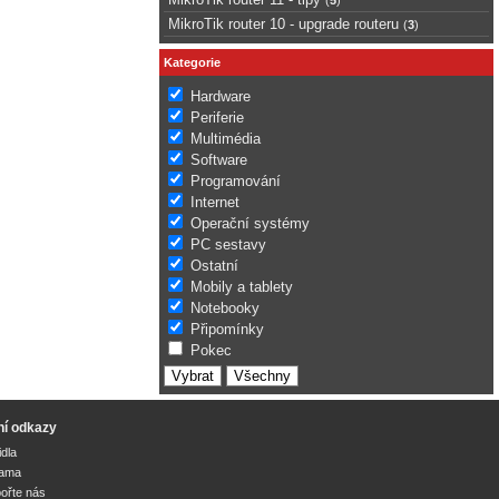
MikroTik router 10 - upgrade routeru
(
3
)
Kategorie
Hardware
Periferie
Multimédia
Software
Programování
Internet
Operační systémy
PC sestavy
Ostatní
Mobily a tablety
Notebooky
Připomínky
Pokec
ní odkazy
idla
lama
ořte nás