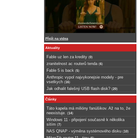
Přejít na videa
Aktuality
Fable uz len za kredity
(
0
)
zranitelnost ac routerů tenda
(
6
)
Fable 5 is back
(
5
)
Anthropic vypol najvykonejsie modely - pre
vsetkych
(
16
)
Jak odhalit falešný USB flash disk?
(
20
)
Články
Táto kapela má milióny fanúšikov. Až na to, že
neexistuje.
(
14
)
Windows 11 - připojení současně k několika
sítím
(
7
)
NAS QNAP - výměna systémového disku
(
10
)
MikroTik router 11 - tipy
(
5
)