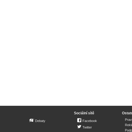
Sociální sítě
Ostat
Prav
Debaty
Facebook
Rek
Twitter
Podp