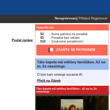
Neregistrovaný
Přihlásit
Registrovat
Podpořte nás
$2
- Ikona patrona na poradně
$5
- Poradna bez reklam
Poslat zprávu
$10
- Soukromé poradenství
STAŇTE SE PATRONEM
Táto kapela má milióny fanúšikov. Až na
to, že neexistuje.
O tom kam smeruje sucasne AI.
Přejít na článek
Táto kapela má milióny fanúšikov - až na to, že
neexistuje