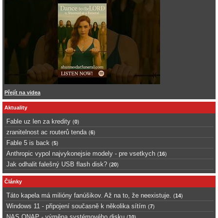
Přejít na videa
Aktuality
Fable uz len za kredity
(
0
)
zranitelnost ac routerů tenda
(
6
)
Fable 5 is back
(
5
)
Anthropic vypol najvykonejsie modely - pre vsetkych
(
16
)
Jak odhalit falešný USB flash disk?
(
20
)
Články
Táto kapela má milióny fanúšikov. Až na to, že neexistuje.
(
14
)
Windows 11 - připojení současně k několika sítím
(
7
)
NAS QNAP - výměna systémového disku
(
10
)