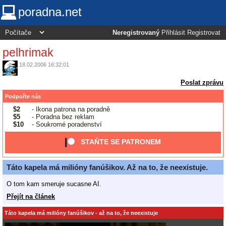
poradna.net
Neregistrovaný
Přihlásit
Registrovat
pelhrimak
18.02.2006 16:32:01
Poslat zprávu
Podpořte nás
$2
- Ikona patrona na poradně
$5
- Poradna bez reklam
$10
- Soukromé poradenství
STAŇTE SE PATRONEM
Táto kapela má milióny fanúšikov. Až na to, že neexistuje.
O tom kam smeruje sucasne AI.
Přejít na článek
Táto kapela má milióny fanúšikov - až na to, že neexistuje