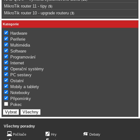
MikroTik router 11 - tipy
(
5
)
MikroTik router 10 - upgrade routeru
(
3
)
Kategorie
Hardware
Periferie
Multimédia
Software
Programování
Internet
Operační systémy
PC sestavy
Ostatní
Mobily a tablety
Notebooky
Připomínky
Pokec
Všechny poradny
Počítače
Hry
Debaty