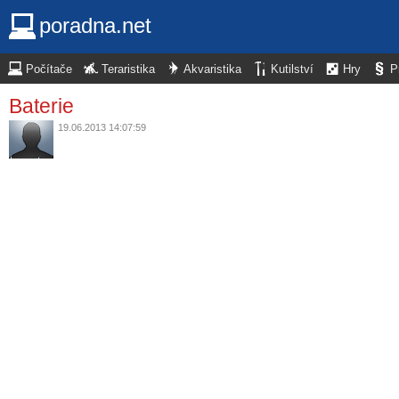
poradna.net
Počítače
Teraristika
Akvaristika
Kutilství
Hry
P
Baterie
19.06.2013 14:07:59