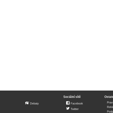
Sociální sítě
Ostat
Prav
Debaty
Facebook
Rek
Twitter
Podp