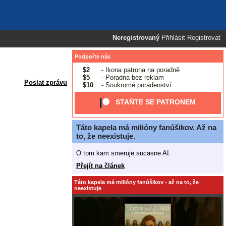
Neregistrovaný
Přihlásit
Registrovat
Podpořte nás
$2
- Ikona patrona na poradně
$5
- Poradna bez reklam
Poslat zprávu
$10
- Soukromé poradenství
STAŇTE SE PATRONEM
Táto kapela má milióny fanúšikov. Až na
to, že neexistuje.
O tom kam smeruje sucasne AI.
Přejít na článek
Táto kapela má milióny fanúšikov - až na to, že
neexistuje