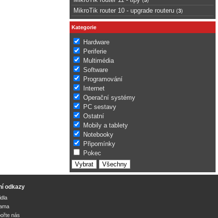
MikroTik router 10 - upgrade routeru
(
3
)
Kategorie
Hardware
Periferie
Multimédia
Software
Programování
Internet
Operační systémy
PC sestavy
Ostatní
Mobily a tablety
Notebooky
Připomínky
Pokec
ní odkazy
idla
lama
ořte nás