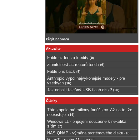
Přejít na videa
Aktuality
Fable uz len za kredity
(
0
)
zranitelnost ac routerů tenda
(
6
)
Fable 5 is back
(
5
)
Anthropic vypol najvykonejsie modely - pre
vsetkych
(
16
)
Jak odhalit falešný USB flash disk?
(
20
)
Články
Táto kapela má milióny fanúšikov. Až na to, že
neexistuje.
(
14
)
Windows 11 - připojení současně k několika
sítím
(
7
)
NAS QNAP - výměna systémového disku
(
10
)
MikroTik router 11 - tipy
(
5
)