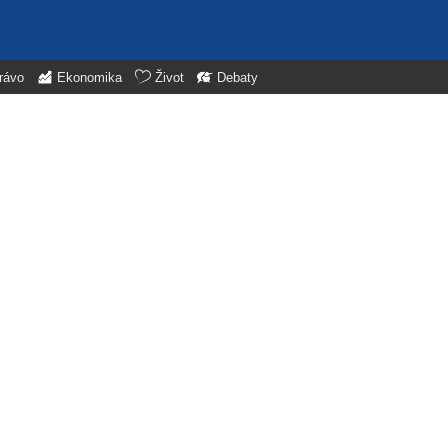
rávo
Ekonomika
Život
Debaty