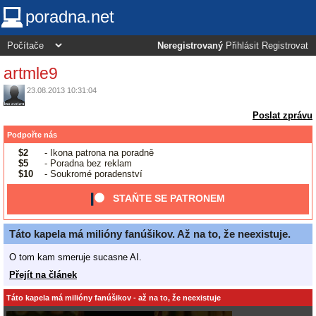
poradna.net
Neregistrovaný
Přihlásit
Registrovat
artmle9
23.08.2013 10:31:04
Poslat zprávu
Podpořte nás
$2
- Ikona patrona na poradně
$5
- Poradna bez reklam
$10
- Soukromé poradenství
STAŇTE SE PATRONEM
Táto kapela má milióny fanúšikov. Až na to, že neexistuje.
O tom kam smeruje sucasne AI.
Přejít na článek
Táto kapela má milióny fanúšikov - až na to, že neexistuje