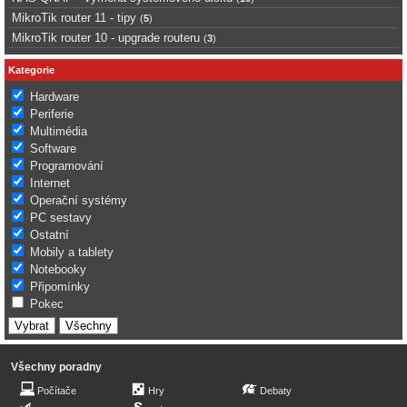
MikroTik router 11 - tipy
(
5
)
MikroTik router 10 - upgrade routeru
(
3
)
Kategorie
Hardware
Periferie
Multimédia
Software
Programování
Internet
Operační systémy
PC sestavy
Ostatní
Mobily a tablety
Notebooky
Připomínky
Pokec
Všechny poradny
Počítače
Hry
Debaty