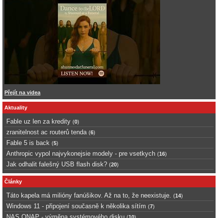
Přejít na videa
Aktuality
Fable uz len za kredity
(
0
)
zranitelnost ac routerů tenda
(
6
)
Fable 5 is back
(
5
)
Anthropic vypol najvykonejsie modely - pre vsetkych
(
16
)
Jak odhalit falešný USB flash disk?
(
20
)
Články
Táto kapela má milióny fanúšikov. Až na to, že neexistuje.
(
14
)
Windows 11 - připojení současně k několika sítím
(
7
)
NAS QNAP - výměna systémového disku
(
10
)