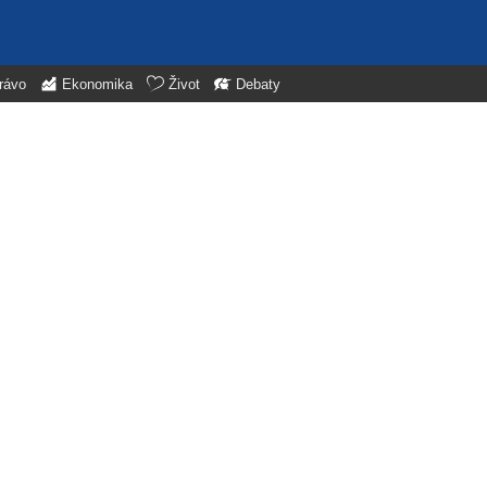
rávo
Ekonomika
Život
Debaty