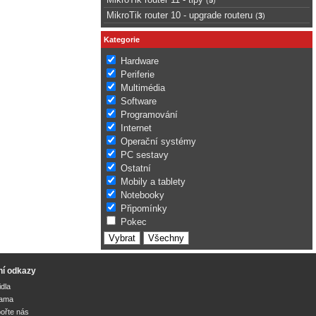
MikroTik router 10 - upgrade routeru
(
3
)
Kategorie
Hardware
Periferie
Multimédia
Software
Programování
Internet
Operační systémy
PC sestavy
Ostatní
Mobily a tablety
Notebooky
Připomínky
Pokec
ní odkazy
idla
lama
ořte nás