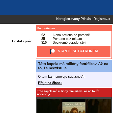
Neregistrovaný
Přihlásit
Registrovat
Podpořte nás
$2
- Ikona patrona na poradně
$5
- Poradna bez reklam
Poslat zprávu
$10
- Soukromé poradenství
STAŇTE SE PATRONEM
Táto kapela má milióny fanúšikov. Až na
to, že neexistuje.
O tom kam smeruje sucasne AI.
Přejít na článek
Táto kapela má milióny fanúšikov - až na to, že
neexistuje