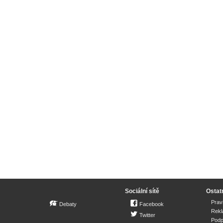
Sociální sítě
Ostat
Prav
Debaty
Facebook
Rek
Twitter
Podp