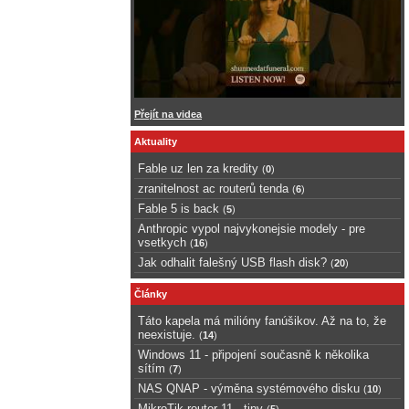
Přejít na videa
Aktuality
Fable uz len za kredity
(
0
)
zranitelnost ac routerů tenda
(
6
)
Fable 5 is back
(
5
)
Anthropic vypol najvykonejsie modely - pre
vsetkych
(
16
)
Jak odhalit falešný USB flash disk?
(
20
)
Články
Táto kapela má milióny fanúšikov. Až na to, že
neexistuje.
(
14
)
Windows 11 - připojení současně k několika
sítím
(
7
)
NAS QNAP - výměna systémového disku
(
10
)
MikroTik router 11 - tipy
(
5
)