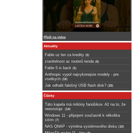
Přejít na videa
Aktuality
Fable uz len za kredity
(
0
)
zranitelnost ac routerů tenda
(
6
)
Fable 5 is back
(
5
)
Anthropic vypol najvykonejsie modely - pre
vsetkych
(
16
)
Jak odhalit falešný USB flash disk?
(
20
)
Články
Táto kapela má milióny fanúšikov. Až na to, že
neexistuje.
(
14
)
Windows 11 - připojení současně k několika
sítím
(
7
)
NAS QNAP - výměna systémového disku
(
10
)
MikroTik router 11 - tipy
(
5
)