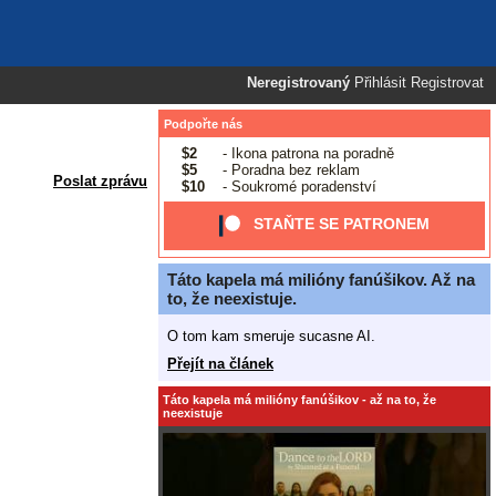
Neregistrovaný
Přihlásit
Registrovat
Podpořte nás
$2
- Ikona patrona na poradně
$5
- Poradna bez reklam
Poslat zprávu
$10
- Soukromé poradenství
STAŇTE SE PATRONEM
Táto kapela má milióny fanúšikov. Až na
to, že neexistuje.
O tom kam smeruje sucasne AI.
Přejít na článek
Táto kapela má milióny fanúšikov - až na to, že
neexistuje