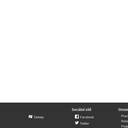
Sociální sítě
Ostat
Prav
Debaty
Facebook
Rek
Twitter
Podp