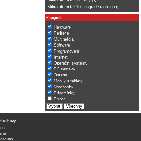
MikroTik router 10 - upgrade routeru
(
3
)
Kategorie
Hardware
Periferie
Multimédia
Software
Programování
Internet
Operační systémy
PC sestavy
Ostatní
Mobily a tablety
Notebooky
Připomínky
Pokec
ní odkazy
idla
lama
ořte nás