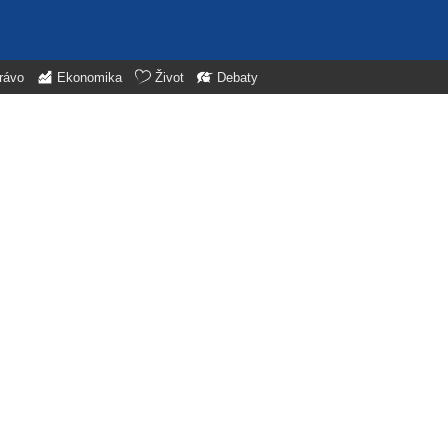
rávo
Ekonomika
Život
Debaty