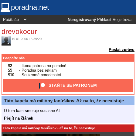
poradna.net
Neregistrovaný
Přihlásit
Registrovat
drevokocur
19.01.2006 15:39:20
Poslat zprávu
Podpořte nás
$2
- Ikona patrona na poradně
$5
- Poradna bez reklam
$10
- Soukromé poradenství
STAŇTE SE PATRONEM
Táto kapela má milióny fanúšikov. Až na to, že neexistuje.
O tom kam smeruje sucasne AI.
Přejít na článek
Táto kapela má milióny fanúšikov - až na to, že neexistuje