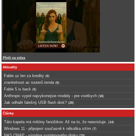
Přejít na videa
Aktuality
Fable uz len za kredity
(
0
)
zranitelnost ac routerů tenda
(
6
)
Fable 5 is back
(
5
)
Anthropic vypol najvykonejsie modely - pre vsetkych
(
16
)
Jak odhalit falešný USB flash disk?
(
20
)
Články
Táto kapela má milióny fanúšikov. Až na to, že neexistuje.
(
14
)
Windows 11 - připojení současně k několika sítím
(
7
)
NAS QNAP - výměna systémového disku
(
10
)