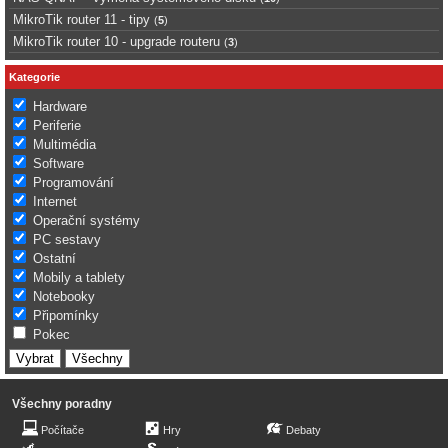
MikroTik router 11 - tipy
(
5
)
MikroTik router 10 - upgrade routeru
(
3
)
Kategorie
Hardware
Periferie
Multimédia
Software
Programování
Internet
Operační systémy
PC sestavy
Ostatní
Mobily a tablety
Notebooky
Připomínky
Pokec
Všechny poradny
Počítače
Hry
Debaty