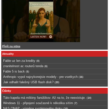
Přejít na videa
Aktuality
Fable uz len za kredity
(
0
)
zranitelnost ac routerů tenda
(
6
)
Fable 5 is back
(
5
)
Anthropic vypol najvykonejsie modely - pre vsetkych
(
16
)
Jak odhalit falešný USB flash disk?
(
20
)
Články
Táto kapela má milióny fanúšikov. Až na to, že neexistuje.
(
14
)
Windows 11 - připojení současně k několika sítím
(
7
)
NAS QNAP - výměna systémového disku
(
10
)