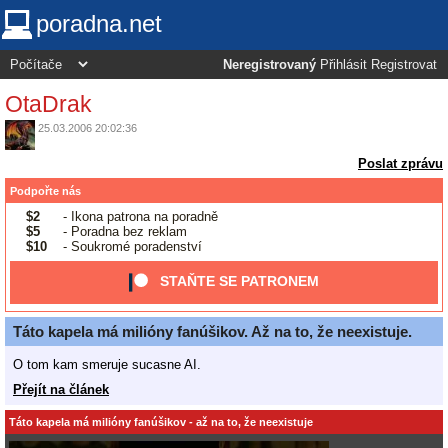
poradna.net
Neregistrovaný
Přihlásit
Registrovat
OtaDrak
25.03.2006 20:02:36
Poslat zprávu
Podpořte nás
$2
- Ikona patrona na poradně
$5
- Poradna bez reklam
$10
- Soukromé poradenství
STAŇTE SE PATRONEM
Táto kapela má milióny fanúšikov. Až na to, že neexistuje.
O tom kam smeruje sucasne AI.
Přejít na článek
Táto kapela má milióny fanúšikov - až na to, že neexistuje