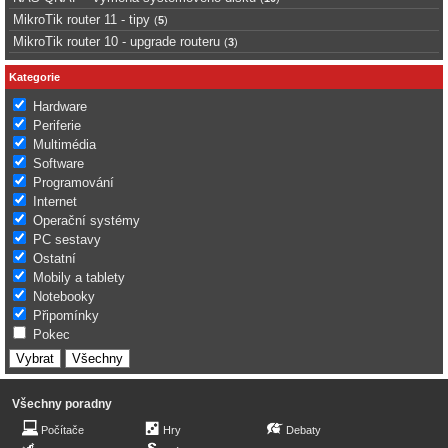
MikroTik router 11 - tipy
(
5
)
MikroTik router 10 - upgrade routeru
(
3
)
Kategorie
Hardware
Periferie
Multimédia
Software
Programování
Internet
Operační systémy
PC sestavy
Ostatní
Mobily a tablety
Notebooky
Připomínky
Pokec
Všechny poradny
Počítače
Hry
Debaty