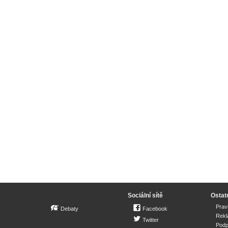
Sociální sítě
Ostat
Prav
Debaty
Facebook
Rek
Twitter
Podp