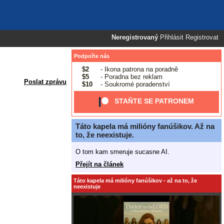
Neregistrovaný
Přihlásit
Registrovat
Podpořte nás
$2
- Ikona patrona na poradně
$5
- Poradna bez reklam
Poslat zprávu
$10
- Soukromé poradenství
STAŇTE SE PATRONEM
Táto kapela má milióny fanúšikov. Až na
to, že neexistuje.
O tom kam smeruje sucasne AI.
Přejít na článek
Táto kapela má milióny fanúšikov - až na to, že
neexistuje