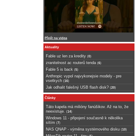
Přejít na videa
Aktuality
Fable uz len za kredity
(
0
)
zranitelnost ac routerů tenda
(
6
)
Fable 5 is back
(
5
)
Anthropic vypol najvykonejsie modely - pre
vsetkych
(
16
)
Jak odhalit falešný USB flash disk?
(
20
)
Články
Táto kapela má milióny fanúšikov. Až na to, že
neexistuje.
(
14
)
Windows 11 - připojení současně k několika
sítím
(
7
)
NAS QNAP - výměna systémového disku
(
10
)
MikroTik router 11 - tipy
(
5
)