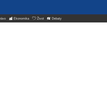
rávo
Ekonomika
Život
Debaty