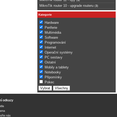
MikroTik router 10 - upgrade routeru
(
3
)
Kategorie
Hardware
Periferie
Multimédia
Software
Programování
Internet
Operační systémy
PC sestavy
Ostatní
Mobily a tablety
Notebooky
Připomínky
Pokec
ní odkazy
idla
lama
ořte nás