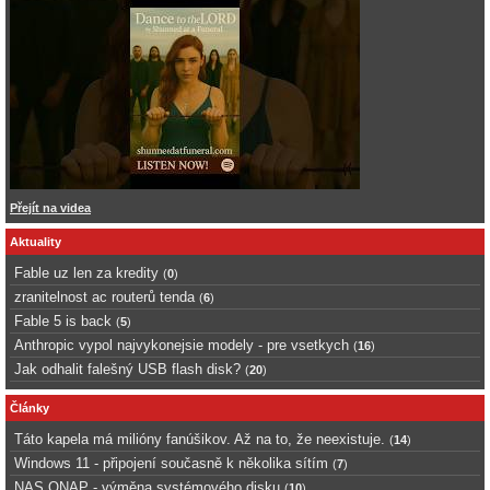
Přejít na videa
Aktuality
Fable uz len za kredity
(
0
)
zranitelnost ac routerů tenda
(
6
)
Fable 5 is back
(
5
)
Anthropic vypol najvykonejsie modely - pre vsetkych
(
16
)
Jak odhalit falešný USB flash disk?
(
20
)
Články
Táto kapela má milióny fanúšikov. Až na to, že neexistuje.
(
14
)
Windows 11 - připojení současně k několika sítím
(
7
)
NAS QNAP - výměna systémového disku
(
10
)