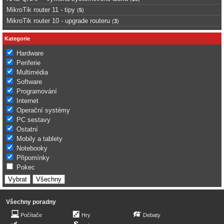
MikroTik router 11 - tipy
(
5
)
MikroTik router 10 - upgrade routeru
(
3
)
Kategorie
Hardware
Periferie
Multimédia
Software
Programování
Internet
Operační systémy
PC sestavy
Ostatní
Mobily a tablety
Notebooky
Připomínky
Pokec
Všechny poradny
Počítače
Hry
Debaty