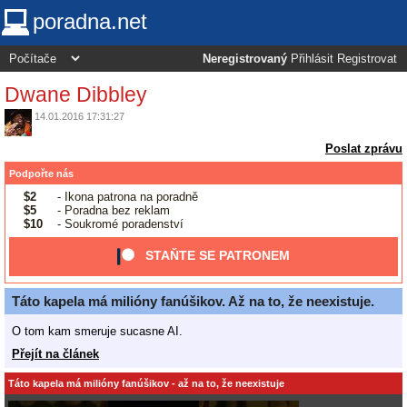
poradna.net
Neregistrovaný
Přihlásit
Registrovat
Dwane Dibbley
14.01.2016 17:31:27
Poslat zprávu
Podpořte nás
$2
- Ikona patrona na poradně
$5
- Poradna bez reklam
$10
- Soukromé poradenství
STAŇTE SE PATRONEM
Táto kapela má milióny fanúšikov. Až na to, že neexistuje.
O tom kam smeruje sucasne AI.
Přejít na článek
Táto kapela má milióny fanúšikov - až na to, že neexistuje