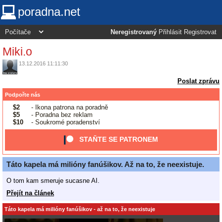
poradna.net
Neregistrovaný
Přihlásit
Registrovat
Miki.o
13.12.2016 11:11:30
Poslat zprávu
Podpořte nás
$2
- Ikona patrona na poradně
$5
- Poradna bez reklam
$10
- Soukromé poradenství
STAŇTE SE PATRONEM
Táto kapela má milióny fanúšikov. Až na to, že neexistuje.
O tom kam smeruje sucasne AI.
Přejít na článek
Táto kapela má milióny fanúšikov - až na to, že neexistuje