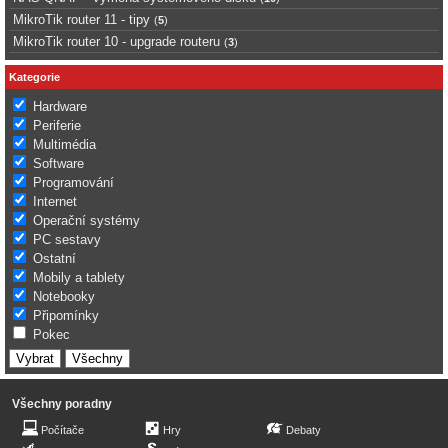
MikroTik router 11 - tipy
(
5
)
MikroTik router 10 - upgrade routeru
(
3
)
Kategorie
Hardware
Periferie
Multimédia
Software
Programování
Internet
Operační systémy
PC sestavy
Ostatní
Mobily a tablety
Notebooky
Připomínky
Pokec
Všechny poradny
Počítače
Hry
Debaty