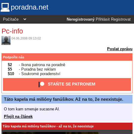
poradna.net
Neregistrovaný
Přihlásit
Registrovat
Pc-info
04.06.2008 09:13:02
Poslat zprávu
Podpořte nás
$2
- Ikona patrona na poradně
$5
- Poradna bez reklam
$10
- Soukromé poradenství
STAŇTE SE PATRONEM
Táto kapela má milióny fanúšikov. Až na to, že neexistuje.
O tom kam smeruje sucasne AI.
Přejít na článek
Táto kapela má milióny fanúšikov - až na to, že neexistuje