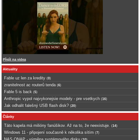
Přejít na videa
Aktuality
Fable uz len za kredity
(
0
)
zranitelnost ac routerů tenda
(
6
)
Fable 5 is back
(
5
)
Anthropic vypol najvykonejsie modely - pre vsetkych
(
16
)
Jak odhalit falešný USB flash disk?
(
20
)
Články
Táto kapela má milióny fanúšikov. Až na to, že neexistuje.
(
14
)
Windows 11 - připojení současně k několika sítím
(
7
)
NAS QNAP - výměna systémového disku
(
10
)