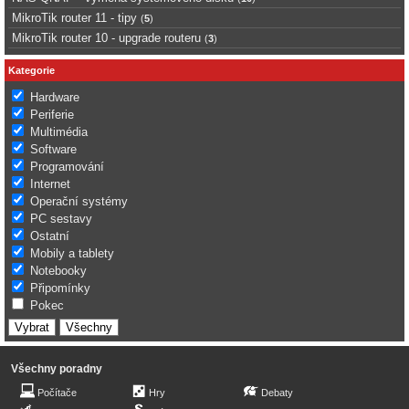
MikroTik router 11 - tipy
(
5
)
MikroTik router 10 - upgrade routeru
(
3
)
Kategorie
Hardware
Periferie
Multimédia
Software
Programování
Internet
Operační systémy
PC sestavy
Ostatní
Mobily a tablety
Notebooky
Připomínky
Pokec
Všechny poradny
Počítače
Hry
Debaty