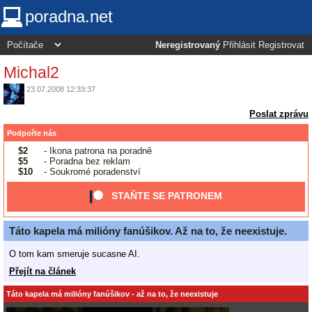
poradna.net
Neregistrovaný
Přihlásit
Registrovat
Michal2
23.07.2008 12:33:37
Poslat zprávu
Podpořte nás
$2
- Ikona patrona na poradně
$5
- Poradna bez reklam
$10
- Soukromé poradenství
STAŇTE SE PATRONEM
Táto kapela má milióny fanúšikov. Až na to, že neexistuje.
O tom kam smeruje sucasne AI.
Přejít na článek
Táto kapela má milióny fanúšikov - až na to, že neexistuje