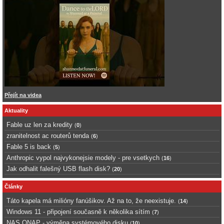
Přejít na videa
Aktuality
Fable uz len za kredity
(
0
)
zranitelnost ac routerů tenda
(
6
)
Fable 5 is back
(
5
)
Anthropic vypol najvykonejsie modely - pre vsetkych
(
16
)
Jak odhalit falešný USB flash disk?
(
20
)
Články
Táto kapela má milióny fanúšikov. Až na to, že neexistuje.
(
14
)
Windows 11 - připojení současně k několika sítím
(
7
)
NAS QNAP - výměna systémového disku
(
10
)