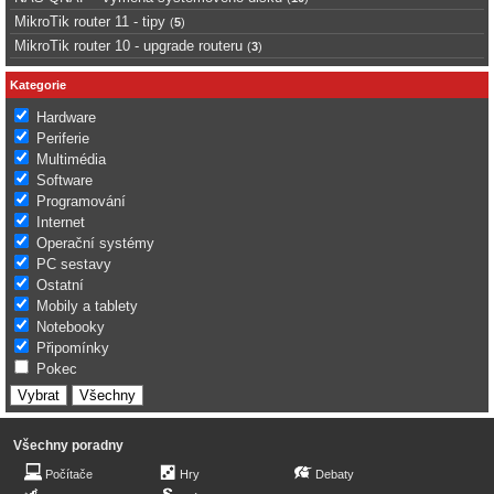
MikroTik router 11 - tipy
(
5
)
MikroTik router 10 - upgrade routeru
(
3
)
Kategorie
Hardware
Periferie
Multimédia
Software
Programování
Internet
Operační systémy
PC sestavy
Ostatní
Mobily a tablety
Notebooky
Připomínky
Pokec
Všechny poradny
Počítače
Hry
Debaty