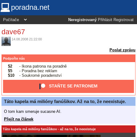
poradna.net
Neregistrovaný
Přihlásit
Registrovat
dave67
14.08.2008 21:22:00
Poslat zprávu
Podpořte nás
$2
- Ikona patrona na poradně
$5
- Poradna bez reklam
$10
- Soukromé poradenství
STAŇTE SE PATRONEM
Táto kapela má milióny fanúšikov. Až na to, že neexistuje.
O tom kam smeruje sucasne AI.
Přejít na článek
Táto kapela má milióny fanúšikov - až na to, že neexistuje