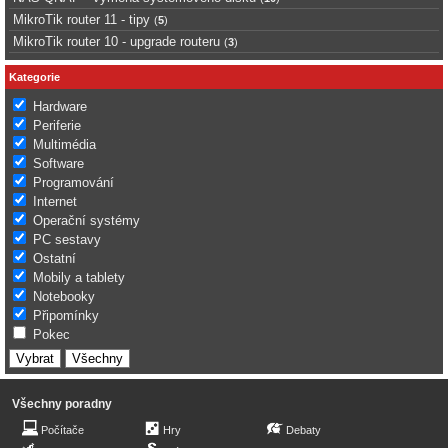
MikroTik router 11 - tipy
(
5
)
MikroTik router 10 - upgrade routeru
(
3
)
Kategorie
Hardware
Periferie
Multimédia
Software
Programování
Internet
Operační systémy
PC sestavy
Ostatní
Mobily a tablety
Notebooky
Připomínky
Pokec
Všechny poradny
Počítače
Hry
Debaty