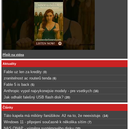
Přejít na videa
Aktuality
Fable uz len za kredity
(
0
)
zranitelnost ac routerů tenda
(
6
)
Fable 5 is back
(
5
)
Anthropic vypol najvykonejsie modely - pre vsetkych
(
16
)
Jak odhalit falešný USB flash disk?
(
20
)
Články
Táto kapela má milióny fanúšikov. Až na to, že neexistuje.
(
14
)
Windows 11 - připojení současně k několika sítím
(
7
)
NAS QNAP - výměna systémového disku
(
10
)