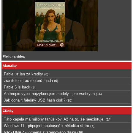
Přejít na videa
Aktuality
Fable uz len za kredity
(
0
)
zranitelnost ac routerů tenda
(
6
)
Fable 5 is back
(
5
)
Anthropic vypol najvykonejsie modely - pre vsetkych
(
16
)
Jak odhalit falešný USB flash disk?
(
20
)
Články
Táto kapela má milióny fanúšikov. Až na to, že neexistuje.
(
14
)
Windows 11 - připojení současně k několika sítím
(
7
)
NAS QNAP - výměna systémového disku
(
10
)