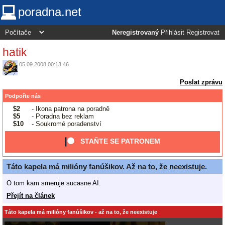
poradna.net
Neregistrovaný
Přihlásit
Registrovat
hatik
05.09.2008 00:13:46
Poslat zprávu
Podpořte nás
$2
- Ikona patrona na poradně
$5
- Poradna bez reklam
$10
- Soukromé poradenství
STAŇTE SE PATRONEM
Táto kapela má milióny fanúšikov. Až na to, že neexistuje.
O tom kam smeruje sucasne AI.
Přejít na článek
Táto kapela má milióny fanúšikov - až na to, že neexistuje