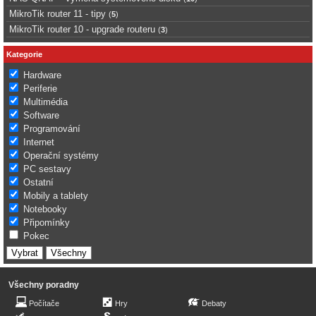
MikroTik router 11 - tipy
(
5
)
MikroTik router 10 - upgrade routeru
(
3
)
Kategorie
Hardware
Periferie
Multimédia
Software
Programování
Internet
Operační systémy
PC sestavy
Ostatní
Mobily a tablety
Notebooky
Připomínky
Pokec
Všechny poradny
Počítače
Hry
Debaty